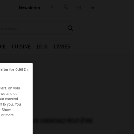
Newsletter




IE
CUISINE
JEUX
LIVRES
ribe for 0.99€ >
iers, on your
r we and our
our consent
t to you. You
he Show
 For more
VOUS CHERCHEZ PEUT-ÊTRE