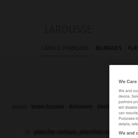
LAROUSSE
LANGUE FRANÇAISE
BILINGUES
FLA
We Care 
We and ou
device. Sel
partners pr
Accueil
>
langue française
>
dictionnaire
>
planche-contact n.f.
will disabl
can resurfa
Purposes li
details, ref
planche-contact, planches-contacts
We and o
