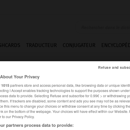
SHCARDS
TRADUCTEUR
CONJUGATEUR
ENCYCLOPÉD
Refuse and subsc
About Your Privacy
r
1015
partners store and access personal data, like browsing data or unique identif
ecting I Accept enables tracking technologies to support the purposes shown unde
ocess data to provide. Selecting Refuse and subscribe for 0.99€ > or withdrawing y
e them. If trackers are disabled, some content and ads you see may not be as relevan
ce this menu to change your choices or withdraw consent at any time by clicking t
nk on the bottom of the webpage. Your choices will have effect within our Website.
er to our Privacy Policy.
ur partners process data to provide: