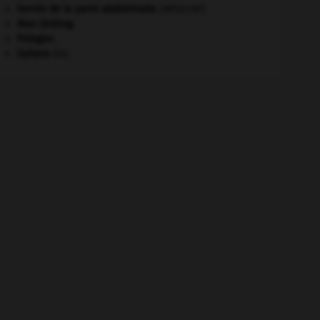
hernie de la paroi abdominale
.
[MÉDECINE]
Mao Zedong
.
Pologne
.
Sahara
(le).