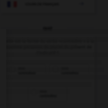

COURS DE FRANÇAIS
QUIZ
Quelle est la forme du verbe «contredire » à la
deuxième personne du pluriel du présent de
l'indicatif ?
vous
vous
contredisez
contredites
vous
contredirez