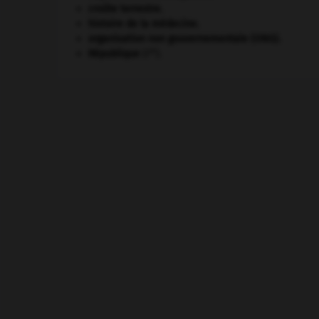
croûte terrestre.
histoire de la médecine.
organisation non gouvernementale (ONG).
re
République
(I
).