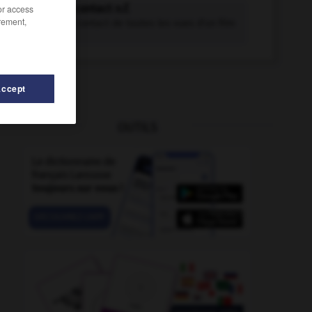
planche-contact n.f.
/or access
rement,
Tirage par contact de toutes les vues d'un film
sur...
Accept
OUTILS
plancher
-
plancher-dalle
-
Planar
-
planarisation
-