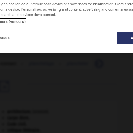
geolocation data. Actively scan device characteristics for identification. Store and
 on a device. Personalised advertising and content, advertising and content measu
esearch and services development.
ne même feuille de papier sensible.
tners (vendors)
poses
I 
-contact
-
planchéiage
-
planchéier
-
plancher
-

architecture.
.
[DOSSIER]
carpe diem
.
Code civil.
critique littéraire.