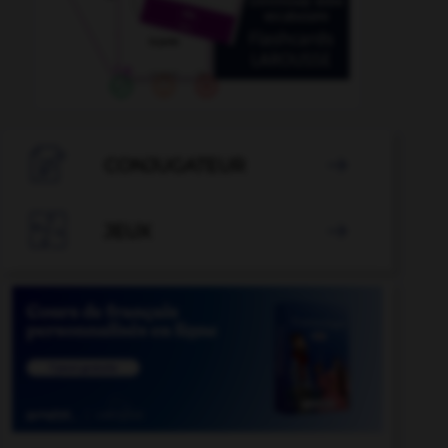

CONJUGATEUR


JEUX
