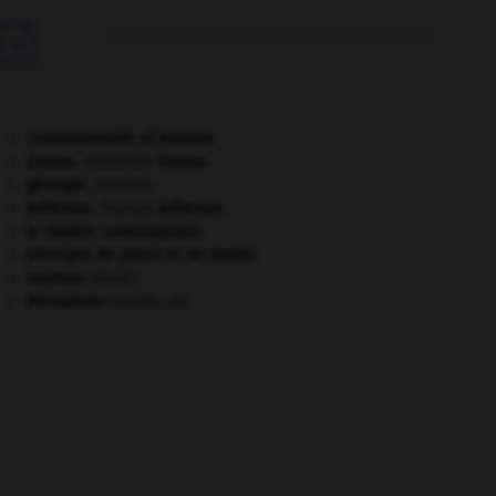

Commonwealth of Nations
.
Dumas
.
Alexandre
Dumas
.
géologie.
.
[DOSSIER]
Jefferson
.
Thomas
Jefferson
.
le théâtre contemporain.
principes de plaisir et de réalité.
saumon
.
[FAUNE]
Westphalie
(traités de).