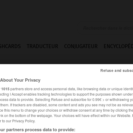
SHCARDS
TRADUCTEUR
CONJUGATEUR
ENCYCLOPÉD
Refuse and subsc
About Your Privacy
r
1015
partners store and access personal data, like browsing data or unique identif
ecting I Accept enables tracking technologies to support the purposes shown unde
ocess data to provide. Selecting Refuse and subscribe for 0.99€ > or withdrawing y
e them. If trackers are disabled, some content and ads you see may not be as relevan
ce this menu to change your choices or withdraw consent at any time by clicking t
nk on the bottom of the webpage. Your choices will have effect within our Website.
er to our Privacy Policy.
Expressions
ur partners process data to provide: