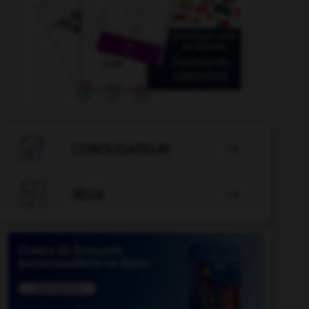

CONJUGATEUR


JEUX
