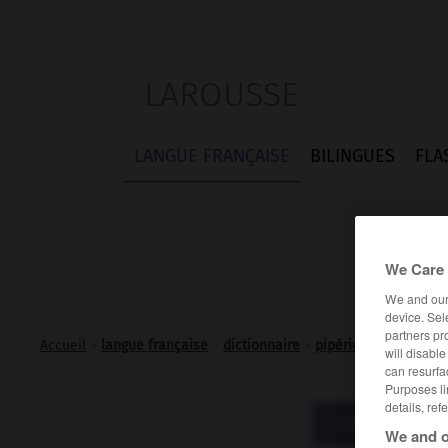
LAROUSSE
LANGUE FRANÇAISE
BILINGUES
FLA
We Care 
We and ou
device. Sel
partners pr
Accueil
>
langue française
>
dictionnaire
>
pipérique adj.
will disabl
can resurfa
Purposes li
details, ref
Définitions
We and o