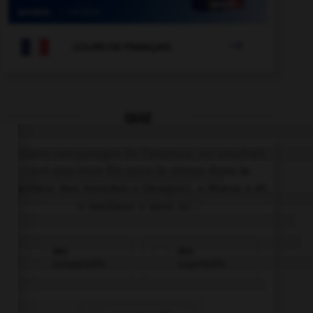

COURS DE FRANÇAIS
QUIZ
« Dans ces parages de l'aisance, on voudrait
tant que tout fût pour le mieux dans le
meilleur des mondes » (Aragon). « Mieux » et
« meilleur » sont ici :
des
des
comparatifs
superlatifs