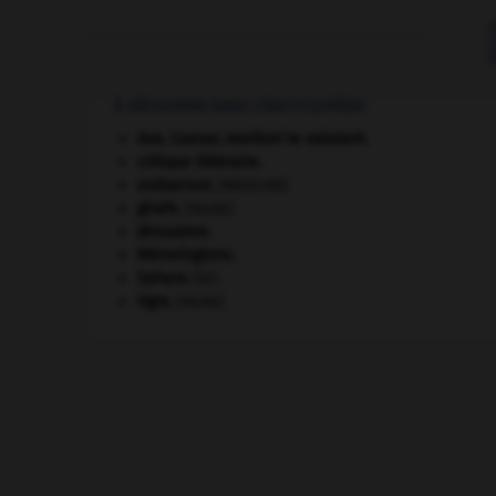
À DÉCOUVRIR DANS L'ENCYCLOPÉDIE
Ave, Caesar, morituri te salutant
.
critique littéraire.
embarrure
.
[MÉDECINE]
girafe
.
[FAUNE]
Jérusalem
.
Mérovingiens
.
Sahara
(le).
tigre
.
[FAUNE]