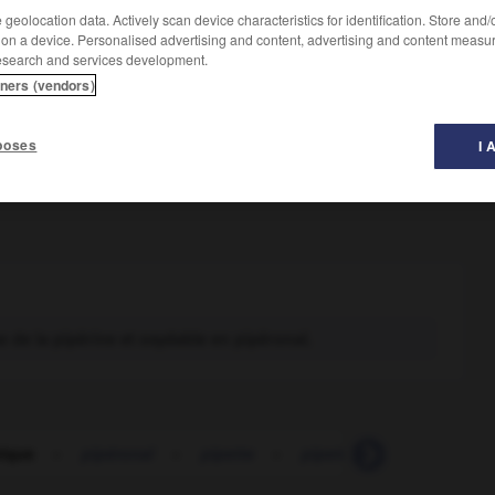
geolocation data. Actively scan device characteristics for identification. Store and
 on a device. Personalised advertising and content, advertising and content measu
esearch and services development.
tners (vendors)
poses
I 
e de la pipérine et oxydable en pipéronal.
rique
-
pipéronal
-
pipette
-
pipetter
-
piphat
-