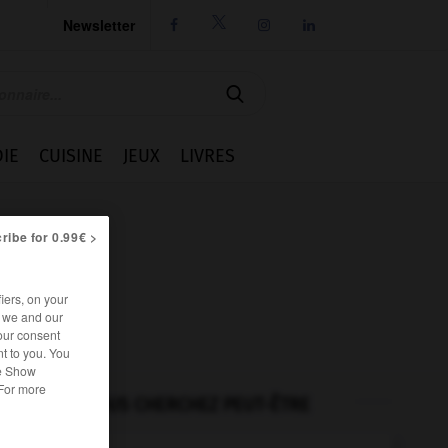
Newsletter




IE
CUISINE
JEUX
LIVRES
ribe for 0.99€ >
iers, on your
r we and our
our consent
t to you. You
he Show
 For more
VOUS CHERCHEZ PEUT-ÊTRE