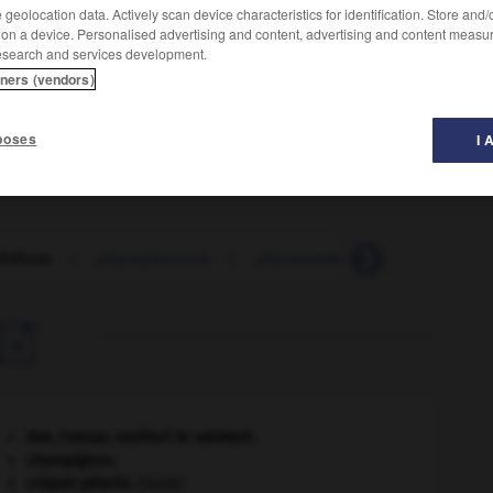
geolocation data. Actively scan device characteristics for identification. Store and
 on a device. Personalised advertising and content, advertising and content measu
esearch and services development.
n l'espèce, du mildiou de la pomme de terre, de la
tners (vendors)
rouge du fraisier, de la gommose des agrumes, etc.
poses
I 
hthora
-
phytoplancton
-
phytoremédiation
-
phytosa

Ave, Caesar, morituri te salutant
.
champignon.
criquet pélerin
.
[FAUNE]