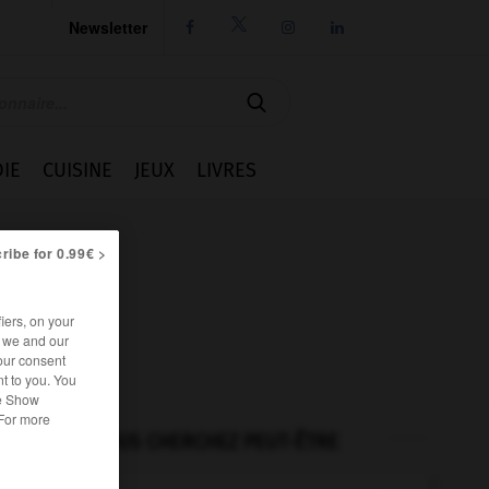
Newsletter




IE
CUISINE
JEUX
LIVRES
ribe for 0.99€ >
iers, on your
r we and our
our consent
t to you. You
he Show
 For more
VOUS CHERCHEZ PEUT-ÊTRE