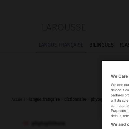
LAROUSSE
LANGUE FRANÇAISE
BILINGUES
FLA
We Care 
We and ou
device. Sel
partners pr
Accueil
>
langue française
>
dictionnaire
>
phytophthora n.m.
will disabl
can resurfa
Purposes li
details, ref
phytophthora
We and o
