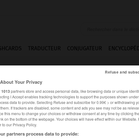
SHCARDS
TRADUCTEUR
CONJUGATEUR
ENCYCLOPÉD
Refuse and subsc
About Your Privacy
r
1013
partners store and access personal data, like browsing data or unique identif
ecting I Accept enables tracking technologies to support the purposes shown unde
ocess data to provide. Selecting Refuse and subscribe for 0.99€ > or withdrawing y
e them. If trackers are disabled, some content and ads you see may not be as relevan
ce this menu to change your choices or withdraw consent at any time by clicking t
nk on the bottom of the webpage. Your choices will have effect within our Website.
er to our Privacy Policy.
ur partners process data to provide: