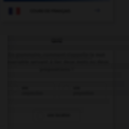

COURS DE FRANÇAIS
QUIZ
En grammaire, comment s'appelle le mot
invariable servant à lier deux mots ou deux
propositions ?
une
une
conjonction
préposition
une locution