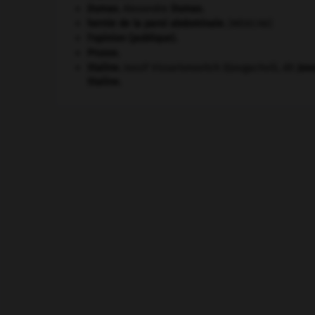
Dumas
.
Alexandre
Dumas
.
hernie de la paroi abdominale
.
[MÉDECINE]
l'opinion (publique).
Prusse
.
Staline
.
Iossif Vissarionovitch Djougachvili, dit
Jos
Staline
.