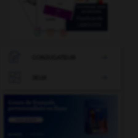

CONJUGATEUR


JEUX
