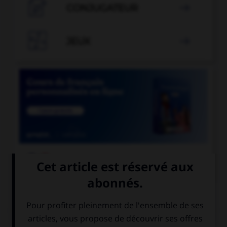

CONJUGATEUR


JEUX


COURS DE FRANÇAIS
QUIZ