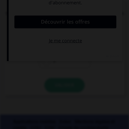
« Tachez de ne pas vous tacher ». Combien de
mots devraient porter un accent circonflexe dans
cette phrase ?
0
1
2
VALIDER
Applications mobiles
Index
Mentions légales et
crédits
CGU
CGV
Charte de confidentialité