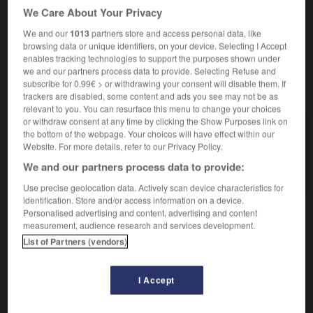
We Care About Your Privacy
cellule photovoltaïque - cellule solaire - pile
photovoltaïque - pile solaire
We and our
1013
partners store and access personal data, like
browsing data or unique identifiers, on your device. Selecting I Accept
enables tracking technologies to support the purposes shown under
we and our partners process data to provide. Selecting Refuse and
subscribe for 0.99€ > or withdrawing your consent will disable them. If
VOUS CHERCHEZ PEUT-ÊTRE
trackers are disabled, some content and ads you see may not be as
relevant to you. You can resurface this menu to change your choices
or withdraw consent at any time by clicking the Show Purposes link on
photopile n.f.
the bottom of the webpage. Your choices will have effect within our
Website. For more details, refer to our Privacy Policy.
Dispositif utilisant l'effet photovoltaïque pour
convertir en électricité l'énergie lumineuse...
We and our partners process data to provide:
Use precise geolocation data. Actively scan device characteristics for
identification. Store and/or access information on a device.
Personalised advertising and content, advertising and content
measurement, audience research and services development.
otophosphorylation
-
photopile
-
photopolymère
-
p
List of Partners (vendors)

I Accept
À CONSULTER ÉGALEMENT DANS L'ENCYCLOPÉDIE