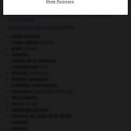
Show Purposes
musique électronique.
Musique faite de sons produits à partir de générateurs
électroniques.
À DÉCOUVRIR DANS L'ENCYCLOPÉDIE
centre nerveux.
criquet pélerin
.
[FAUNE]
girafe
.
[FAUNE]
Héraclès
.
histoire de la médecine.
e
Internationale
(III
).
kilojoule.
[MÉDECINE]
l'opinion (publique).
le théâtre contemporain.
locomoteur
(appareil).
[MÉDECINE]
Mésopotamie
.
morse
.
[FAUNE]
mythologie grecque.
principes de plaisir et de réalité.
sionisme.
synapse.