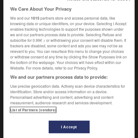
systèmes de sons dans telle ou telle langue naturelle.
We Care About Your Privacy
We and our
1015
partners store and access personal data, like
browsing data or unique identifiers, on your device. Selecting I Accept
VOUS CHERCHEZ PEUT-ÊTRE
enables tracking technologies to support the purposes shown under
we and our partners process data to provide. Selecting Refuse and
subscribe for 0.99€ > or withdrawing your consent will disable them. If
phonologie n.f.
trackers are disabled, some content and ads you see may not be as
relevant to you. You can resurface this menu to change your choices
Étude scientifique des systèmes de sons des
or withdraw consent at any time by clicking the Show Purposes link on
langues naturelles.
the bottom of the webpage. Your choices will have effect within our
Website. For more details, refer to our Privacy Policy.
We and our partners process data to provide:
Use precise geolocation data. Actively scan device characteristics for
-
phonolitique
-
phonologie
-
phonologique
-
p
identification. Store and/or access information on a device.
Personalised advertising and content, advertising and content
measurement, audience research and services development.

List of Partners (vendors)
À CONSULTER ÉGALEMENT DANS L'ENCYCLOPÉDIE
I Accept
Chomsky
.