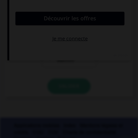
[rose] et des manteaux [marron]. » À quel(s)
adjectif(s) mettez-vous un « s » ?
à « rose »
à « marron »
aux deux
adjectifs
VALIDER
Applications mobiles
Index
Mentions légales et
crédits
CGU
CGV
Charte de confidentialité