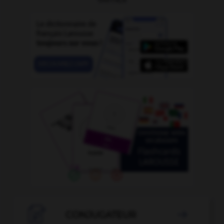

CONJUGATEUR
