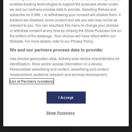
Oiseau marin pélécaniforme, à plumage blanc rosé,
2.
enables tracking technologies to support the purposes shown under
caractérisé par deux plumes caudales, longues et
we and our partners process data to provide. Selecting Refuse and
effilées. (Les phaétons, aux pattes très courtes, ne
subscribe for 0.99€ > or withdrawing your consent will disable them. If
viennent à terre que pour nicher sur les falaises. Ils se
trackers are disabled, some content and ads you see may not be as
relevant to you. You can resurface this menu to change your choices
nourrissent de poissons et de calmars.)
or withdraw consent at any time by clicking the Show Purposes link on
the bottom of the webpage. Your choices will have effect within our
Website. For more details, refer to our Privacy Policy.
We and our partners process data to provide:
VOUS CHERCHEZ PEUT-ÊTRE
Use precise geolocation data. Actively scan device characteristics for
identification. Store and/or access information on a device.
phaéton n.m.
Personalised advertising and content, advertising and content
Véhicule hippomobile découvert, à quatre roues,
measurement, audience research and services development.
avec un siège à l'avant pour...
List of Partners (vendors)
I Accept
se
-
phacomètre
-
phaéton
-
phage
-
phagédéni
Show Purposes
