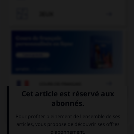

JEUX


COURS DE FRANÇAIS
QUIZ
« Dans cette boutique, on trouve des chapeaux