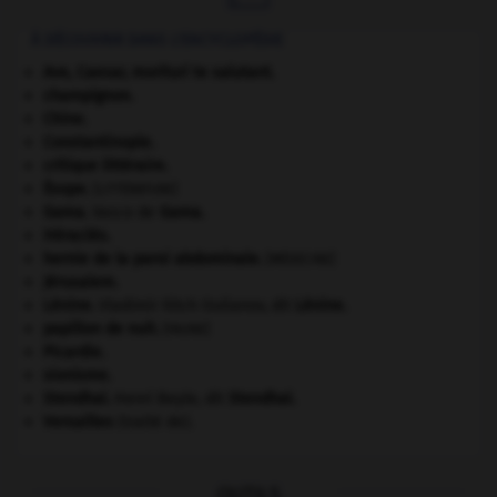
À DÉCOUVRIR DANS L'ENCYCLOPÉDIE
Ave, Caesar, morituri te salutant
.
champignon.
Chine
.
Constantinople
.
critique littéraire.
Ésope
.
[LITTÉRATURE]
Gama
.
Vasco de
Gama
.
Héraclès
.
hernie de la paroi abdominale
.
[MÉDECINE]
Jérusalem
.
Lénine
.
Vladimir Ilitch Oulianov, dit
Lénine
.
papillon de nuit
.
[FAUNE]
Picardie
.
sionisme.
Stendhal
.
Henri Beyle, dit
Stendhal
.
Versailles
(traité de).
OUTILS