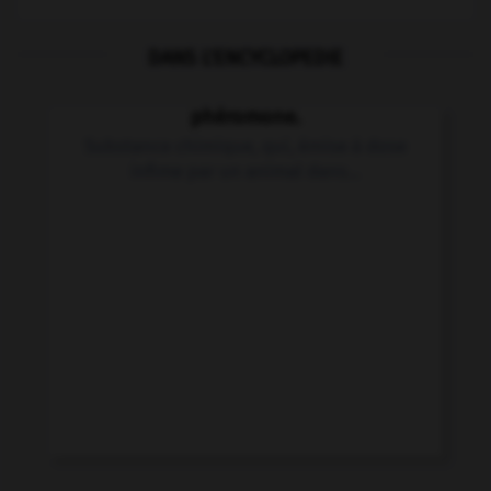
DANS L'ENCYCLOPEDIE
phéromone.
Substance chimique, qui, émise à dose
infime par un animal dans...