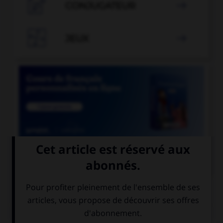

CONJUGATEUR


JEUX


COURS DE FRANÇAIS
QUIZ