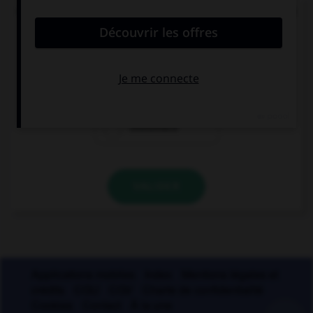
Quand on juge quelqu'un en son absence, on dit
que l'accusé est jugé par :
costumace
contumace
coutumace
VALIDER
Applications mobiles
Index
Mentions légales et
crédits
CGU
CGV
Charte de confidentialité
Cookies
Contact
À la une