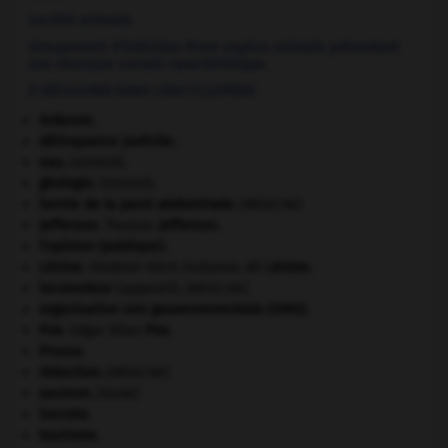
société animale.
Groupement d'individus d'une espèce animale présentant
une structure sociale caractéristique.
À DÉCOUVRIR DANS L'ENCYCLOPÉDIE
Ardenne
.
délinquance juvénile.
eau.
.
[DOSSIER]
géologie.
.
[DOSSIER]
hernie de la paroi abdominale
.
[MÉDECINE]
Jefferson
.
Thomas
Jefferson
.
l'opinion (publique).
Lénine
.
Vladimir Ilitch Oulianov, dit
Lénine
.
locomoteur
(appareil).
[MÉDECINE]
organisation non gouvernementale (ONG).
Poe
.
Edgar Allan
Poe
.
Prusse
.
réduction
.
[MÉDECINE]
saumon
.
[FAUNE]
Socrate
.
tourisme.