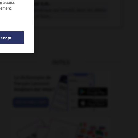
/or access
percolateur n.m.
rement,
Appareil cylindrique qui servait, dans les débits
de boisson, à faire...
Accept
OUTILS
cussionniste
-
percutané
-
percipient
-
être_perclus