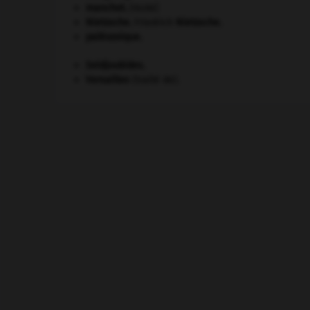
manchot
.
[FAUNE]
Nietzsche
.
Friedrich
Nietzsche
.
paléozoïque.
Seldjoukides
.
Versailles
(traité de).