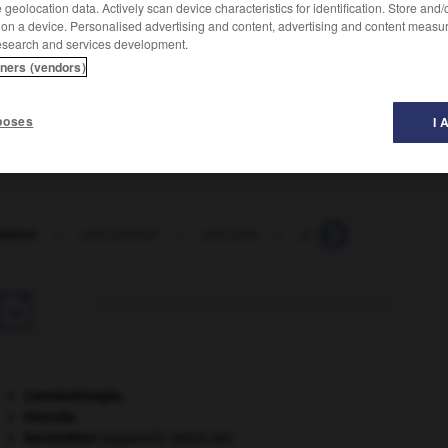
geolocation data. Actively scan device characteristics for identification. Store and
 on a device. Personalised advertising and content, advertising and content measu
esearch and services development.
tners (vendors)
oisson, à faire du café en grande quantité.
poses
I 
lateur
-
percolation
-
percoler
-
percussion
-
per

Constantinople
.
Hercule
.
locomoteur
(appareil).
[MÉDECINE]