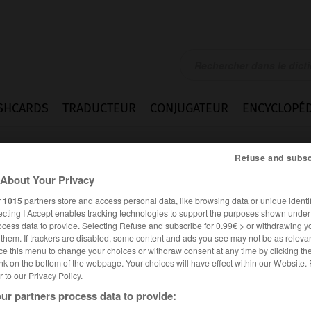
SHCARDS
TRADUCTEUR
CONJUGATEUR
ENCYCLOPÉD
Refuse and subsc
About Your Privacy
r
1015
partners store and access personal data, like browsing data or unique identif
ecting I Accept enables tracking technologies to support the purposes shown unde
ocess data to provide. Selecting Refuse and subscribe for 0.99€ > or withdrawing y
e them. If trackers are disabled, some content and ads you see may not be as relevan
ce this menu to change your choices or withdraw consent at any time by clicking t
nk on the bottom of the webpage. Your choices will have effect within our Website.
er to our Privacy Policy.
ur partners process data to provide: