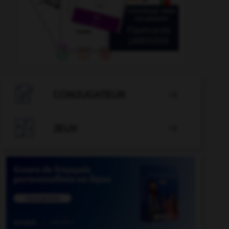

CONJUGATEUR


JEUX
