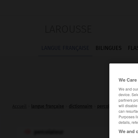
LAROUSSE
LANGUE FRANÇAISE
BILINGUES
FLA
We Care 
We and ou
device. Sel
partners pr
will disabl
Accueil
>
langue française
>
dictionnaire
>
percolateur n.m.
can resurfa
Purposes li
details, ref
We and o
percolateur
