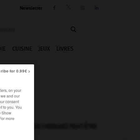
Newsletter




IE
CUISINE
JEUX
LIVRES
ribe for 0.99€ >
iers, on your
r we and our
our consent
t to you. You
he Show
 For more
VOUS CHERCHEZ PEUT-ÊTRE