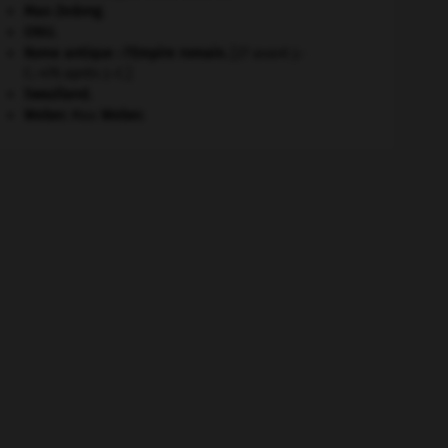
Mao Zedong
.
ONU
.
Rome antique : l'Empire romain
.
[27 avant J.-
C.-476 après J.-C.]
Swaziland
.
Weber
.
Max
Weber
.