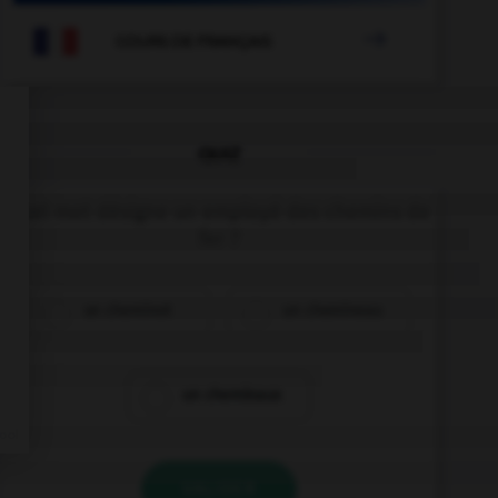

COURS DE FRANÇAIS
QUIZ
Quel mot désigne un employé des chemins de
fer ?
un cheminot
un chemineau
un cheminaux
VALIDER