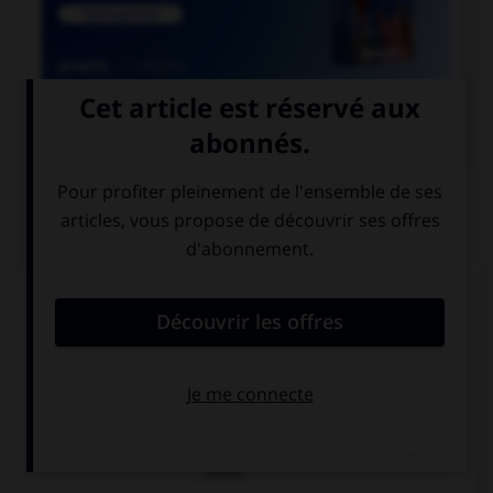

COURS DE FRANÇAIS
QUIZ
Parmi les mots suivants, quel est celui dont le
« h » n'est pas aspiré ?
héron
huître
hurler