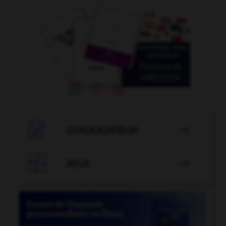

CONJUGATEUR


JEUX
