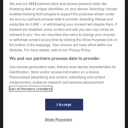
We and our
1013
partners store and access personal data, like
VOUS CHERCHEZ PEUT-ÊTRE
browsing data or unique identifiers, on your device. Selecting I Accept
enables tracking technologies to support the purposes shown under
we and our partners process data to provide. Selecting Refuse and
pas-de-souris n.m. inv.
subscribe for 0.99€ > or withdrawing your consent will disable them. If
Escalier en pierre dans les anciennes fortifications.
trackers are disabled, some content and ads you see may not be as
relevant to you. You can resurface this menu to change your choices
souris n.f.
or withdraw consent at any time by clicking the Show Purposes link on
Petit mammifère rongeur (muridé), ubiquiste, au
the bottom of the webpage. Your choices will have effect within our
pelage gris, qui...
Website. For more details, refer to our Privacy Policy.
souris adj. inv.
We and our partners process data to provide:
Se dit d'une couleur d'un gris argenté.
Use precise geolocation data. Actively scan device characteristics for
Souris de mer
identification. Store and/or access information on a device.
Personalised advertising and content, advertising and content
Souris d'hôtel
measurement, audience research and services development.
Vol à la souris (de l'anglais mouse jacking)
List of Partners (vendors)
souris n.m.
Sourire.
I Accept
chauve-souris n.f.
Mammifère volant, généralement insectivore et
Show Purposes
nocturne, caractérisé par l'énorme développement...