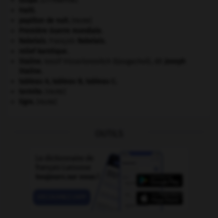
Ésope
.
[LITTÉRATURE]
Haïti
.
papillon de nuit
.
[FAUNE]
Première Guerre mondiale
.
Rabelais
.
François
Rabelais
.
relief karstique.
Staline
.
Iossif Vissarionovitch Djougachvili, dit
Joseph
Staline
.
tableau A, tableau B, tableau C.
termite
.
[FAUNE]
tigre
.
[FAUNE]
OUTILS