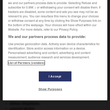
we and our partners process data to provide. Selecting Refuse and
subscribe for 0.99€ > or withdrawing your consent will disable them. If
trackers are disabled, some content and ads you see may not be as
relevant to you. You can resurface this menu to change your choices
VOUS CHERCHEZ PEUT-ÊTRE
or withdraw consent at any time by clicking the Show Purposes link on
the bottom of the webpage. Your choices will have effect within our
Website. For more details, refer to our Privacy Policy.
paillis n.m.
We and our partners process data to provide:
Légère couche de paille ou d'un autre matériau
Use precise geolocation data. Actively scan device characteristics for
dont on...
identification. Store and/or access information on a device.
Personalised advertising and content, advertising and content
measurement, audience research and services development.
List of Partners (vendors)
paillette
-
pailleux
-
paillis
-
paillon
-
paillote
-
I Accept

Show Purposes
À DÉCOUVRIR DANS L'ENCYCLOPÉDIE
Aliénor d'Aquitaine
.
appareil génital.