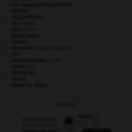
Ave, Caesar, morituri te salutant
.
Belgique
.
critique littéraire.
eau.
.
[DOSSIER]
girafe
.
[FAUNE]
groupe sanguin.
Lituanie
.
locomoteur
(appareil).
[MÉDECINE]
ONU
.
pieuvre ou poulpe
.
[FAUNE]
Sahara
(le).
Seldjoukides
.
Socrate
.
Weber
.
Max
Weber
.
OUTILS