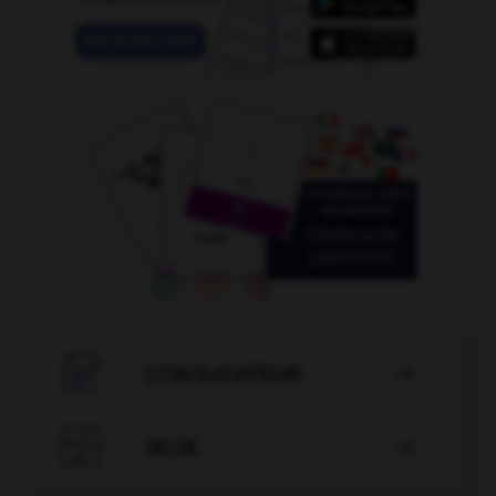

CONJUGATEUR


JEUX
