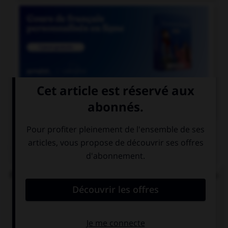

COURS DE FRANÇAIS
QUIZ
Parmi ces noms en « ai », lequel prend un « s » au
singulier ?
balai…
relai…