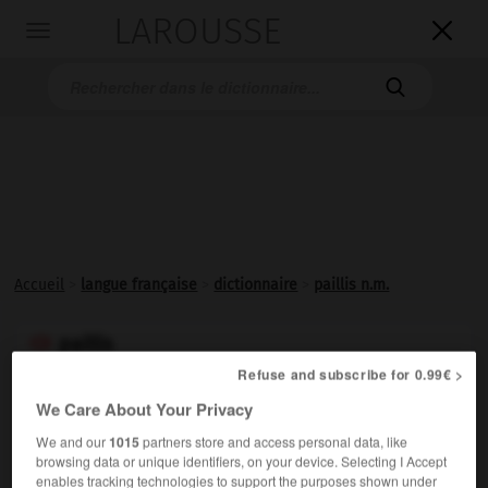
LAROUSSE

Toggle
navigation

Accueil
>
langue française
>
dictionnaire
>
paillis n.m.
paillis

nom masculin
Refuse and subscribe for 0.99€ >
We Care About Your Privacy
Légère couche de paille ou d'un autre matériau dont on
recouvre le sol pour en maintenir la fraîcheur et éviter
We and our
1015
partners store and access personal data, like
browsing data or unique identifiers, on your device. Selecting I Accept
que certains fruits, tels que melons, concombres,
enables tracking technologies to support the purposes shown under
fraises, soient souillés par le contact de la terre.