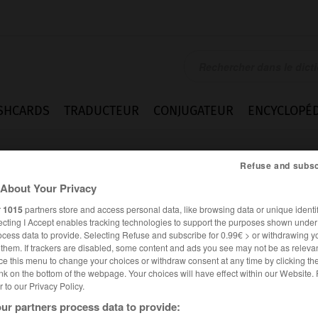
SHCARDS
TRADUCTEUR
CONJUGATEUR
ENCYCLOPÉD
Refuse and subsc
About Your Privacy
r
1015
partners store and access personal data, like browsing data or unique identif
ecting I Accept enables tracking technologies to support the purposes shown unde
ocess data to provide. Selecting Refuse and subscribe for 0.99€ > or withdrawing y
e them. If trackers are disabled, some content and ads you see may not be as relevan
ce this menu to change your choices or withdraw consent at any time by clicking t
nk on the bottom of the webpage. Your choices will have effect within our Website.
er to our Privacy Policy.
Homonymes
ur partners process data to provide: