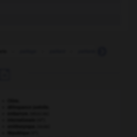
erie
-
paillage
-
paillard
-
paillardement
-
paillard

Chine
.
délinquance juvénile.
embarrure
.
[MÉDECINE]
e
Internationale
(III
).
ornithorynque
.
[FAUNE]
e
République
(V
).