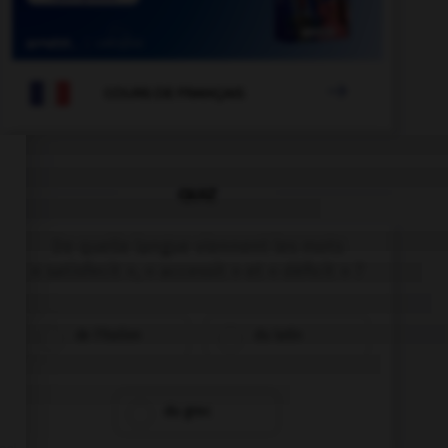

COURS DE FRANÇAIS
QUIZ
De quelle langue viennent les mots
« satisfecit », « accessit » et « déficit » ?
de l'italien
du latin
du grec