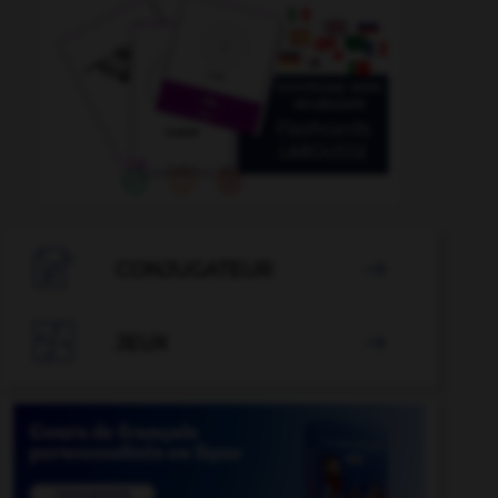
ise
-
paillasse
-
pahlavi
-
pahoehoe
-
paidologie

CONJUGATEUR


JEUX
