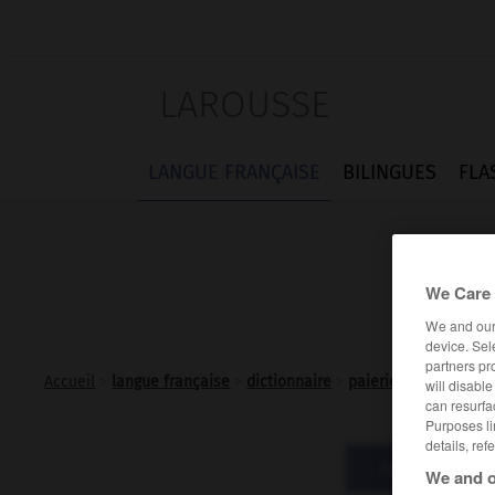
LAROUSSE
LANGUE FRANÇAISE
BILINGUES
FLA
We Care 
We and ou
device. Sel
partners pr
Accueil
>
langue française
>
dictionnaire
>
paierie n.f.
will disabl
can resurfa
Purposes li
details, ref
Définitions
We and o