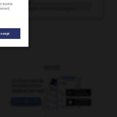
paierie n.f.
/or access
rement,
Bureau, services d'un trésorier-payeur.
Accept
OUTILS