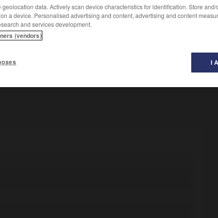
geolocation data. Actively scan device characteristics for identification. Store and
 on a device. Personalised advertising and content, advertising and content measu
esearch and services development.
tners (vendors)
poses
I 