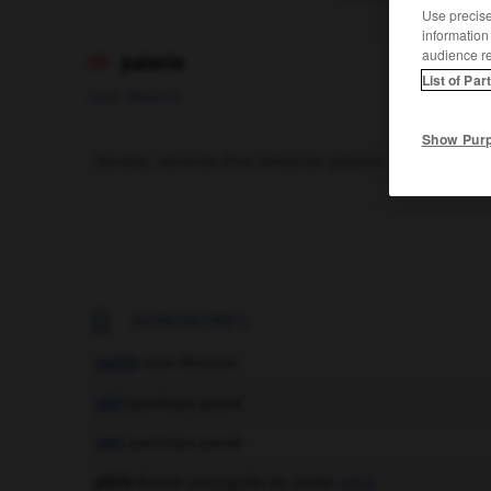
Use precise 
information
audience r
paierie

List of Par
nom féminin
Show Pur
Bureau, services d'un trésorier-payeur.

HOMONYMES
pairie
nom féminin
péri
participe passé
péri
participe passé
péris
forme conjuguée du verbe
périr