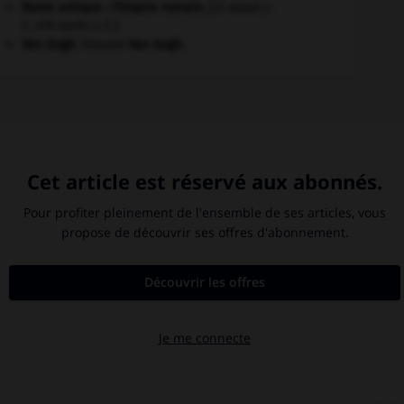
Rome antique : l'Empire romain
.
[27 avant J.-
C.-476 après J.-C.]
Van Gogh
.
Vincent
Van Gogh
.