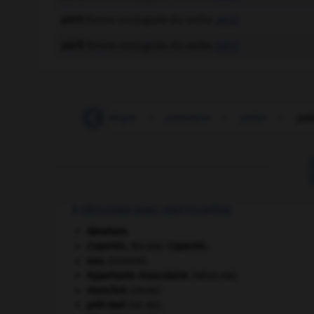
périt
forme conjuguée du verbe
périr
pérît
forme conjuguée du verbe
périr
pahoehoe
-
paidologie
-
paiement
-
païen
-
pai
À DÉCOUVRIR DANS L'ENCYCLOPÉDIE
Abraham
.
Copernic
.
Nicolas
Copernic
.
eau.
.
[DOSSIER]
hypertonie musculaire
.
[MÉDECINE]
manchot
.
[FAUNE]
prêt-bail
(loi du).