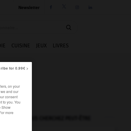
Newsletter




IE
CUISINE
JEUX
LIVRES
ribe for 0.99€ >
iers, on your
r we and our
our consent
t to you. You
he Show
 For more
VOUS CHERCHEZ PEUT-ÊTRE