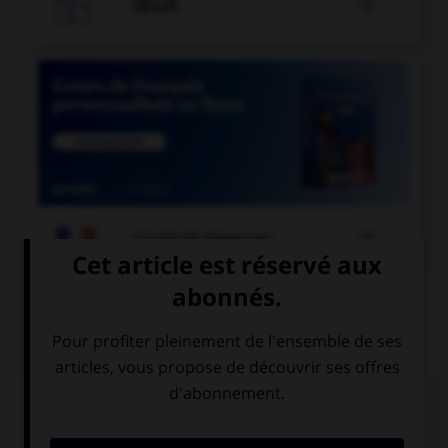

JEUX


COURS DE FRANÇAIS
QUIZ
Comment appelle-t-on un miroir qui permet de
voir sans être vu ?