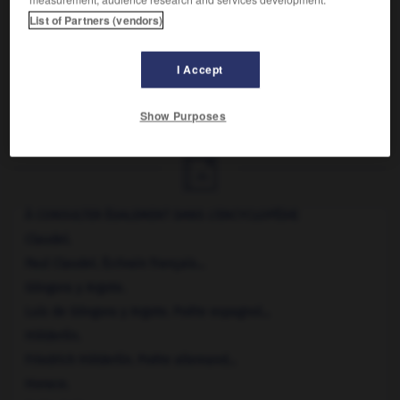
Chez
elle
*
un beau désordre est un effet de l'art.
List of Partners (vendors)
L'Art poétique
*
l'ode
I Accept
-
sphincter_d_Oddi
-
ode
-
odelette
-
odéon
-
Show Purposes

À CONSULTER ÉGALEMENT DANS L'ENCYCLOPÉDIE
Claudel
.
Paul
Claudel
.
Écrivain français...
Góngora y Argote
.
Luis de
Góngora y Argote
.
Poète espagnol...
Hölderlin
.
Friedrich
Hölderlin
.
Poète allemand...
Horace
.