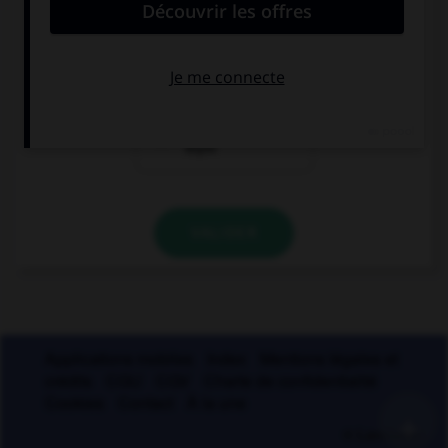
un miroir sans
un miroir sans
tain
teint
un miroir sans
thym
VALIDER
Applications mobiles
Index
Mentions légales et
crédits
CGU
CGV
Charte de confidentialité
Cookies
Contact
À la une
+
© Larousse