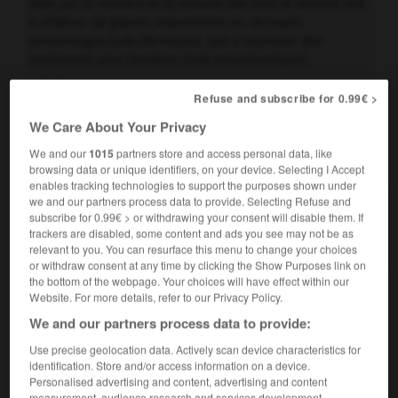
elles par le nombre et la mesure des vers et destiné soit
à célébrer de grands événements ou de hauts
personnages (ode héroïque), soit à exprimer des
sentiments plus familiers (ode anacréontique).
Poème mis en musique.
3.
Refuse and subscribe for 0.99€ >
We Care About Your Privacy
We and our
1015
partners store and access personal data, like
VOUS CHERCHEZ PEUT-ÊTRE
browsing data or unique identifiers, on your device. Selecting I Accept
enables tracking technologies to support the purposes shown under
we and our partners process data to provide. Selecting Refuse and
ode n.f.
subscribe for 0.99€ > or withdrawing your consent will disable them. If
Chez les Grecs, poème destiné à être chanté.
trackers are disabled, some content and ads you see may not be as
relevant to you. You can resurface this menu to change your choices
or withdraw consent at any time by clicking the Show Purposes link on
the bottom of the webpage. Your choices will have effect within our
Website. For more details, refer to our Privacy Policy.
We and our partners process data to provide:

CITATIONS
Use precise geolocation data. Actively scan device characteristics for
identification. Store and/or access information on a device.
NICOLAS
BOILEAU
DIT
BOILEAU-DESPRÉAUX
(Paris
Personalised advertising and content, advertising and content
1636-Paris 1711)
measurement, audience research and services development.