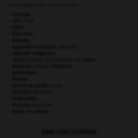
À DÉCOUVRIR DANS L'ENCYCLOPÉDIE
Carthage
.
cerf
.
[FAUNE]
Chine
.
États-Unis
.
Héraclès
.
hypertonie musculaire
.
[MÉDECINE]
impératif catégorique.
Lénine
.
Vladimir Ilitch Oulianov, dit
Lénine
.
Nietzsche
.
Friedrich
Nietzsche
.
paléozoïque.
Picardie
.
pieuvre ou poulpe
.
[FAUNE]
réduction
.
[MÉDECINE]
Seldjoukides
.
Versailles
(traité de).
Weber
.
Max
Weber
.
DANS L'ENCYCLOPEDIE