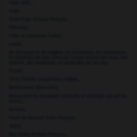
Poète latin...
Hugo
.
Victor
Hugo
.
Écrivain français...
Pétrarque
.
Poète et humaniste italien...
poésie.
Art d'évoquer et de suggérer les sensations, les impressions,
les émotions les plus vives par l'union intense des sons, des
rythmes, des harmonies, en particulier par les vers.
Purcell
.
Henry
Purcell
.
Compositeur anglais...
Renaissance.
[BEAUX-ARTS]
Mouvement de rénovation culturelle et artistique qui prit sa
source...
Ronsard
.
Pierre de
Ronsard
.
Poète français...
Valéry
.
Paul
Valéry
.
Écrivain français...