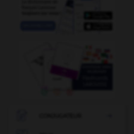

CONJUGATEUR
