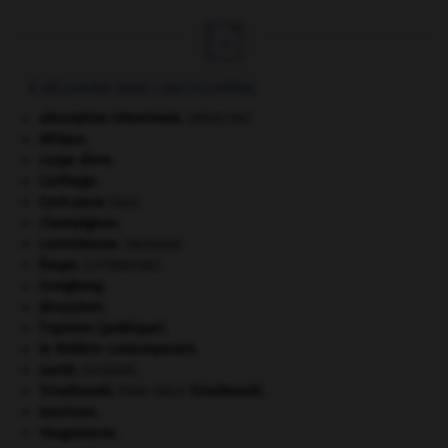

À DÉCOUVRIR DANS L'ENCYCLOPÉDIE
absorption intestinale
.
[MÉDECINE]
Afrique
.
carpe diem
.
Carthage
.
Cent-Jours
(les).
champignon.
contrebasse
.
[MUSIQUE]
Ésope
.
[LITTÉRATURE]
Hongkong
.
Jérusalem
.
l'opinion (publique).
le théâtre contemporain.
santé.
.
[DOSSIER]
Tchaïkovski
.
Piotr Ilitch
Tchaïkovski
.
tourisme.
Yougoslavie
.