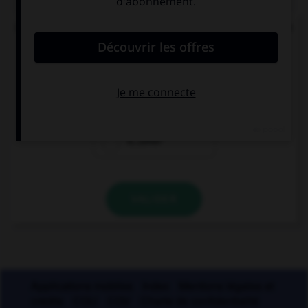
Lequel, parmi ces verbes commençant par le son
[ex], ne prend pas de « h » ?
e…alter
e…iber
e…umer
VALIDER
Applications mobiles
Index
Mentions légales et
crédits
CGU
CGV
Charte de confidentialité