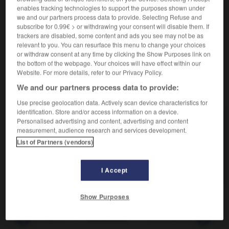
oblitérateur

enables tracking technologies to support the purposes shown under
nom masculin
we and our partners process data to provide. Selecting Refuse and
subscribe for 0.99€ > or withdrawing your consent will disable them. If
trackers are disabled, some content and ads you see may not be as
Appareil employé pour oblitérer des timbres, des reçus,
relevant to you. You can resurface this menu to change your choices
des quittances, etc.
or withdraw consent at any time by clicking the Show Purposes link on
the bottom of the webpage. Your choices will have effect within our
Website. For more details, refer to our Privacy Policy.
We and our partners process data to provide:
VOUS CHERCHEZ PEUT-ÊTRE
Use precise geolocation data. Actively scan device characteristics for
identification. Store and/or access information on a device.
oblitérateur adj.
Personalised advertising and content, advertising and content
measurement, audience research and services development.
Qui oblitère.
List of Partners (vendors)
oblitérateur n.m.
Appareil employé pour oblitérer des timbres,
des reçus, des quittances...
I Accept
Show Purposes
quer
-
obliquité
-
oblitérateur
-
oblitération
-
oblit