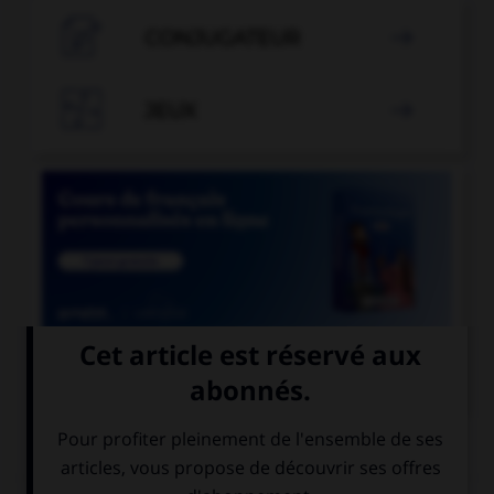

CONJUGATEUR


JEUX


COURS DE FRANÇAIS
QUIZ