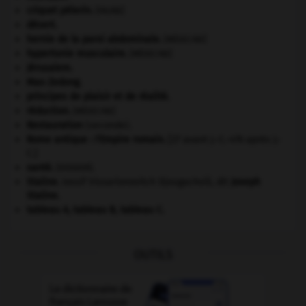
criquet pélerin
.
[FAUNE]
désert.
hernie de la paroi abdominale
.
[MÉDECINE]
hypertonie musculaire
.
[MÉDECINE]
Jérusalem
.
Mao Zedong
.
principes de plaisir et de réalité.
réduction
.
[MÉDECINE]
Restauration
(seconde).
Rome antique : l'Empire romain
.
[27 avant J.-C.-476 après J.-
C.]
santé.
.
[DOSSIER]
Staline
.
Iossif Vissarionovitch Djougachvili, dit
Joseph
Staline
.
tableau A, tableau B, tableau C.
OUTILS