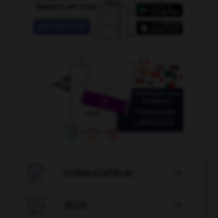

CONJUGATEUR


JEUX
