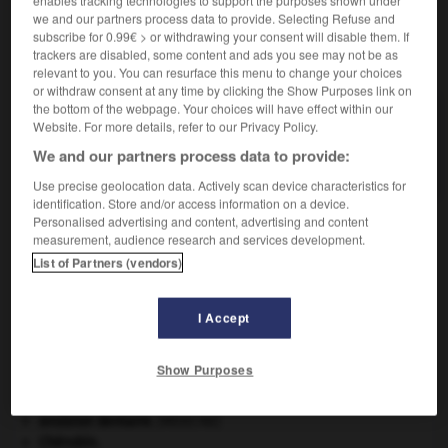
we and our partners process data to provide. Selecting Refuse and
subscribe for 0.99€ > or withdrawing your consent will disable them. If
trackers are disabled, some content and ads you see may not be as
VOUS CHERCHEZ PEUT-ÊTRE
relevant to you. You can resurface this menu to change your choices
or withdraw consent at any time by clicking the Show Purposes link on
the bottom of the webpage. Your choices will have effect within our
navicule n.f.
Website. For more details, refer to our Privacy Policy.
Diatomée d'un vert bleuâtre, qui vit notamment
We and our partners process data to provide:
dans les tissus...
Use precise geolocation data. Actively scan device characteristics for
identification. Store and/or access information on a device.
Personalised advertising and content, advertising and content
measurement, audience research and services development.
cert
-
naviculaire
-
navicule
-
navigabilité
-
navig
List of Partners (vendors)

I Accept
Show Purposes
À DÉCOUVRIR DANS L'ENCYCLOPÉDIE
agence de presse.
avulsion dentaire
.
[MÉDECINE]
Chérubin
.