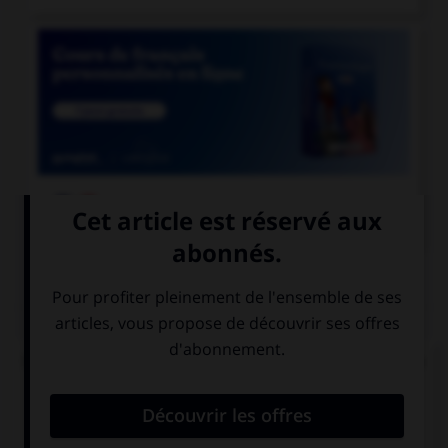

COURS DE FRANÇAIS
QUIZ
Un « canut » est un ouvrier des manufactures de
soie à Lyon. Mais comment appelle-t-on les
ouvrières de ces manufactures ?