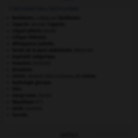
À DÉCOUVRIR DANS L'ENCYCLOPÉDIE
Beethoven
.
Ludwig van
Beethoven
.
Copernic
.
Nicolas
Copernic
.
criquet pélerin
.
[FAUNE]
critique littéraire.
délinquance juvénile.
hernie de la paroi abdominale
.
[MÉDECINE]
impératif catégorique.
invasions.
[HISTOIRE]
Jérusalem
.
Lénine
.
Vladimir Ilitch Oulianov, dit
Lénine
.
mythologie grecque.
ONU
.
orang-outan
.
[FAUNE]
e
République
(V
).
santé.
.
[DOSSIER]
Socrate
.
OUTILS