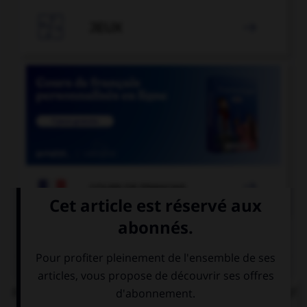

JEUX


COURS DE FRANÇAIS
QUIZ
Parmi ces locutions, laquelle comporte un adjectif