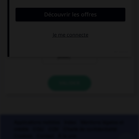
s'accordant en nombre avec le nom ?
des papiers
des papiers
[bulle]
[buvard]
des papiers
[bible]
VALIDER
Applications mobiles
Index
Mentions légales et
crédits
CGU
CGV
Charte de confidentialité
Cookies
Contact
À la une