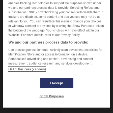
enables tracking technologies to support the purposes shown under
quatre grandes ailes, indépendantes. Les larves,
we and our partners process data to provide. Selecting Refuse and
terrestres ou aquatiques, également carnivores, vivent
subscribe for 0.99€ > or withdrawing your consent will disable them. If
plus longtemps que les adultes. Les nymphes sont
trackers are disabled, some content and ads you see may not be as
libres, souvent immobiles.)
relevant to you. You can resurface this menu to change your choices
or withdraw consent at any time by clicking the Show Purposes link on
the bottom of the webpage. Your choices will have effect within our
Website. For more details, refer to our Privacy Policy.
VOUS CHERCHEZ PEUT-ÊTRE
We and our partners process data to provide:
Use precise geolocation data. Actively scan device characteristics for
identification. Store and/or access information on a device.
névroptéroïde n.m.
Personalised advertising and content, advertising and content
Insecte ptérygote holométabole tel que les
measurement, audience research and services development.
mégaloptères, les raphidioptères et...
List of Partners (vendors)
I Accept
e
-
névroptère
-
névroptéroïde
-
névrose
-
névros
Show Purposes
