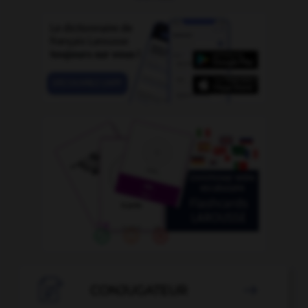

CONJUGATEUR
