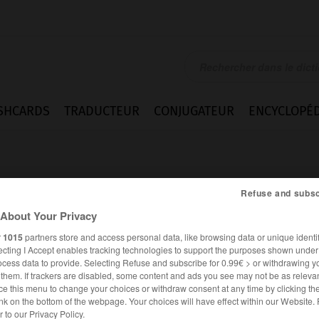
SHCARDS
TRADUCTEUR
CONJUGATEUR
ENCYCLOPÉD
Refuse and subsc
About Your Privacy
r
1015
partners store and access personal data, like browsing data or unique identif
n.
ecting I Accept enables tracking technologies to support the purposes shown unde
ocess data to provide. Selecting Refuse and subscribe for 0.99€ > or withdrawing y
e them. If trackers are disabled, some content and ads you see may not be as relevan
ce this menu to change your choices or withdraw consent at any time by clicking t
nk on the bottom of the webpage. Your choices will have effect within our Website.
ens, néo-guinéennes
néoguinéen
,
(Réf. ortho.
er to our Privacy Policy.