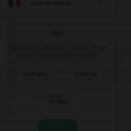

COURS DE FRANÇAIS
QUIZ
Quel accent différencie l'habitant d'une
colonie d'une partie de l'intestin ?
l'accent grave
l'accent aigu
l'accent
circonflexe
VALIDER