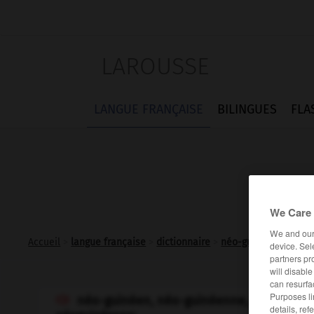
LAROUSSE
LANGUE FRANÇAISE
BILINGUES
FLA
We Care 
We and ou
Accueil
>
langue française
>
dictionnaire
>
néo-guinéen adj. et 
device. Sel
partners pr
will disabl
can resurfa
Purposes li
néo-guinéen, néo-guinéenne, néo-guiné

details, ref