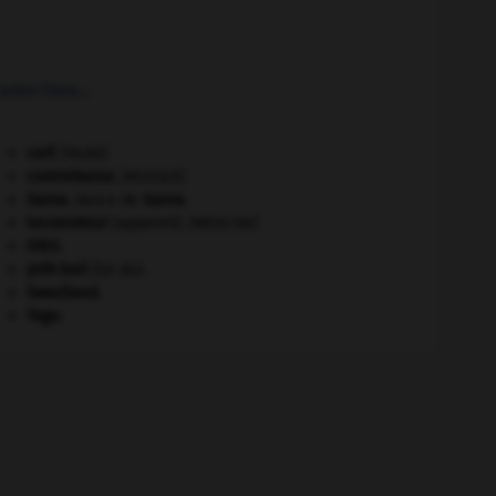
tre l'Asie...
cerf
.
[FAUNE]
contrebasse
.
[MUSIQUE]
Gama
.
Vasco de
Gama
.
locomoteur
(appareil).
[MÉDECINE]
ONU
.
prêt-bail
(loi du).
Swaziland
.
Togo
.