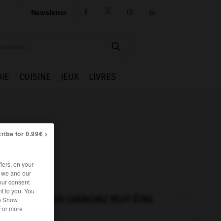
Newsletter




IE
CUISINE
JEUX
LIVRES
ribe for 0.99€ >
iers, on your
r we and our
our consent
t to you. You
VOUS CHERCHEZ PEUT-ÊTRE
he Show
 For more