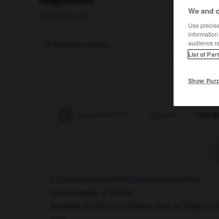
néoguinéenne
)
We and o
adjectif et nom
Use precise 
information
audience r
De Nouvelle-Guinée.
List of Par
Show Pur
néogothique
-
néogrammairien
-
néogrec
-
néo-g
À CONSULTER ÉGALEMENT DANS L'ENCYCLOPÉDIE
Commonwealth of Nations
.
Ensemble des États et territoires issus de l'Empire brit