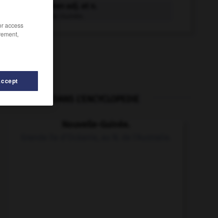
néo-guinéen adj. et n.
De Nouvelle-Guinée.
/or access
rement,
Accept
DANS L'ENCYCLOPEDIE
néo-impressionnisme
-
néo-impressionniste
-
néogène
Nouvelle-Guinée.
Grande île d'Océanie, au N. de l'Australie.