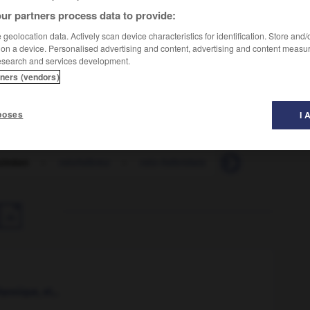
ur partners process data to provide:
geolocation data. Actively scan device characteristics for identification. Store and
 on a device. Personalised advertising and content, advertising and content measu
esearch and services development.
tners (vendors)
poses
I 
uinéen
-
néohébreu
-
néo-hébridais
-
néohittite
-

annique, et...