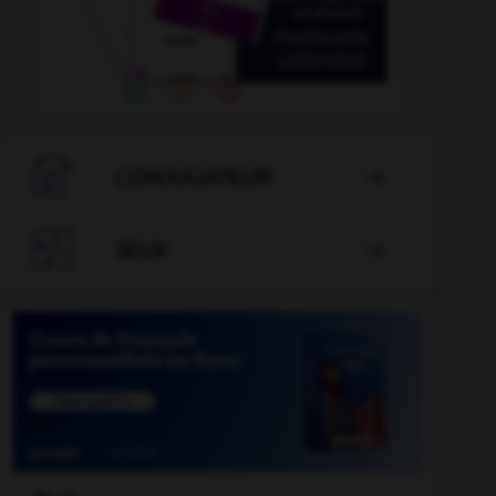

CONJUGATEUR


JEUX
