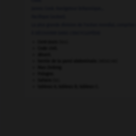
Cook
.
James
Cook
.
Navigateur britannique...
Pacifique
(océan).
La plus grande division de l'océan mondial, comprise en
À DÉCOUVRIR DANS L'ENCYCLOPÉDIE
Cent-Jours
(les).
Code civil.
désert.
hernie de la paroi abdominale
.
[MÉDECINE]
Mao Zedong
.
Pologne
.
Sahara
(le).
tableau A, tableau B, tableau C.