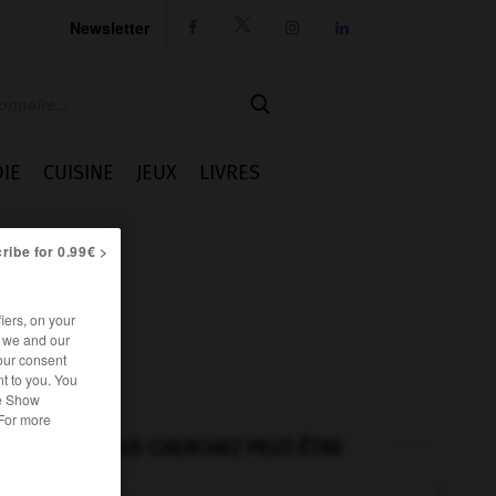
Newsletter




IE
CUISINE
JEUX
LIVRES
ribe for 0.99€ >
iers, on your
r we and our
our consent
t to you. You
he Show
 For more
VOUS CHERCHEZ PEUT-ÊTRE