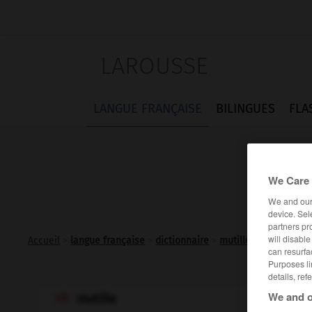
LAROUSSE
LANGUE FRANÇAISE
BILINGUES
FLA
We Care 
We and ou
device. Sel
partners pr
will disabl
Accueil
>
langue française
>
dictionnaire
>
mutille n.f.
can resurfa
Purposes li
details, ref
We and o
mutille
