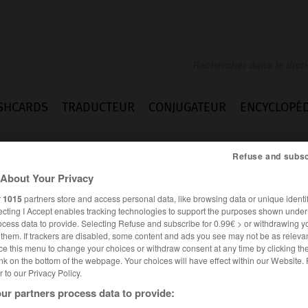
SHCARDS
TRADUCTEUR
CONJUGATEUR
ENCYCLOPÉD
Refuse and subsc
About Your Privacy
r
1015
partners store and access personal data, like browsing data or unique identif
ecting I Accept enables tracking technologies to support the purposes shown unde
ocess data to provide. Selecting Refuse and subscribe for 0.99€ > or withdrawing y
e them. If trackers are disabled, some content and ads you see may not be as relevan
ce this menu to change your choices or withdraw consent at any time by clicking t
nk on the bottom of the webpage. Your choices will have effect within our Website.
er to our Privacy Policy.
ur partners process data to provide: