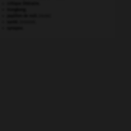
critique littéraire.
Hongkong
.
papillon de nuit
.
[FAUNE]
santé.
.
[DOSSIER]
synapse.