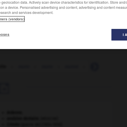
geolocation data. Actively scan device characteristics for identification. Store and
 on a device. Personalised advertising and content, advertising and content measu
esearch and services development.
tners (vendors)
utres hyménoptères. (L'adulte ressemble à celui des
poses
I 
ille
-
mutin
-
mutin
-
mutiné
-
mutinerie
-
se

Ardenne
.
avulsion dentaire
.
[MÉDECINE]
Crimée
(guerre de) [1854-1856].