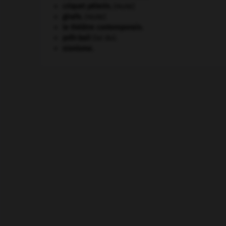
criquet pélerin
.
[FAUNE]
girafe
.
[FAUNE]
le théâtre contemporain.
prêt-bail
(loi du).
sionisme.