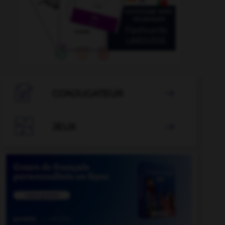

CONJUGATEUR


JEUX
