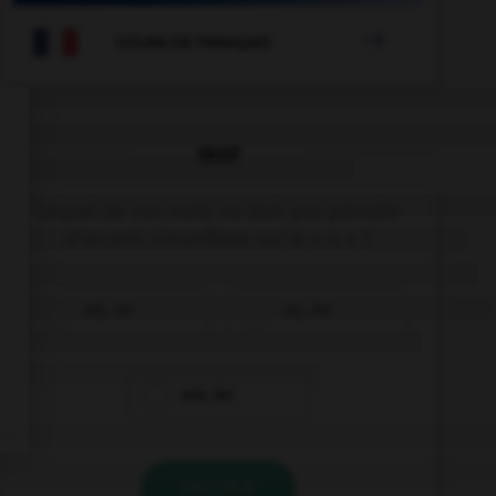

COURS DE FRANÇAIS
QUIZ
Lequel de ces mots ne doit pas prendre
d'accent circonflexe sur le « o » ?
enj…ler
caj…ler
enr…ler
VALIDER