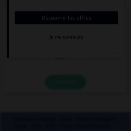
QUIZ
De quel verbe est dérivé l'adjectif « seyant » ?
seoir
seyer
seiller
VALIDER
Applications mobiles
Index
Mentions légales et
crédits
CGU
CGV
Charte de confidentialité