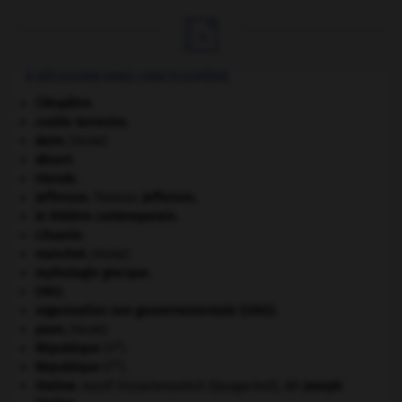

À DÉCOUVRIR DANS L'ENCYCLOPÉDIE
Cléopâtre
.
croûte terrestre.
daim
.
[FAUNE]
désert.
Irlande
.
Jefferson
.
Thomas
Jefferson
.
le théâtre contemporain.
Lituanie
.
manchot
.
[FAUNE]
mythologie grecque.
ONU
.
organisation non gouvernementale (ONG).
paon
.
[FAUNE]
e
République
(V
).
re
République
(I
).
Staline
.
Iossif Vissarionovitch Djougachvili, dit
Joseph