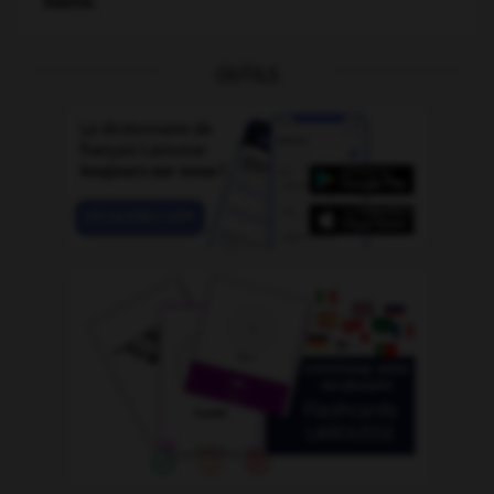
Staline
.
OUTILS