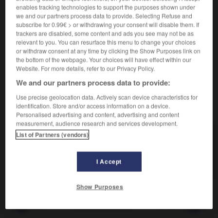
Se dit d'un espace mathématique à plus de trois
2.
enables tracking technologies to support the purposes shown under
dimensions.
we and our partners process data to provide. Selecting Refuse and
subscribe for 0.99€ > or withdrawing your consent will disable them. If
Se dit de données statistiques relatives à un grand
3.
trackers are disabled, some content and ads you see may not be as
nombre d'individus, qu'on représente comme des
relevant to you. You can resurface this menu to change your choices
éléments d'un espace vectoriel à plusieurs dimensions
or withdraw consent at any time by clicking the Show Purposes link on
pour leur appliquer les méthodes de l'analyse des
the bottom of the webpage. Your choices will have effect within our
données.
Website. For more details, refer to our Privacy Policy.
We and our partners process data to provide:
Use precise geolocation data. Actively scan device characteristics for
identification. Store and/or access information on a device.
VOUS CHERCHEZ PEUT-ÊTRE
Personalised advertising and content, advertising and content
measurement, audience research and services development.
List of Partners (vendors)
multidimensionnel adj.
Qui a des dimensions multiples, qui concerne des
niveaux variés.
I Accept
Show Purposes
multidiffusion
-
multidimensionnel
-
multidirectionnel