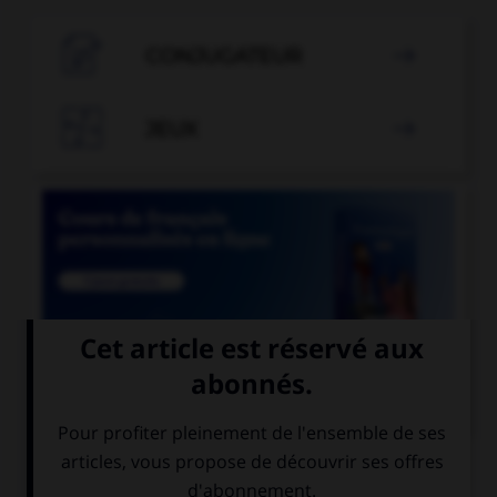

CONJUGATEUR


JEUX


COURS DE FRANÇAIS