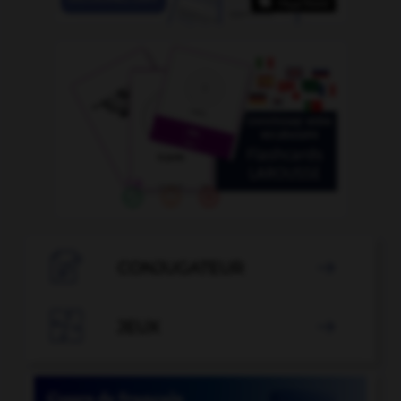

CONJUGATEUR


JEUX
