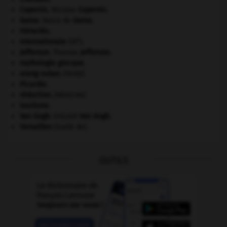
Copernic
.
Nicolas
Copernic
.
Gama
.
Vasco de
Gama
.
Héraclès
.
e
Internationale
(III
).
Jefferson
.
Thomas
Jefferson
.
mythologie grecque.
orang-outan
.
[FAUNE]
Picardie
.
réduction
.
[MÉDECINE]
tourisme.
Van Gogh
.
Vincent
Van Gogh
.
Versailles
(traité de).
OUTILS