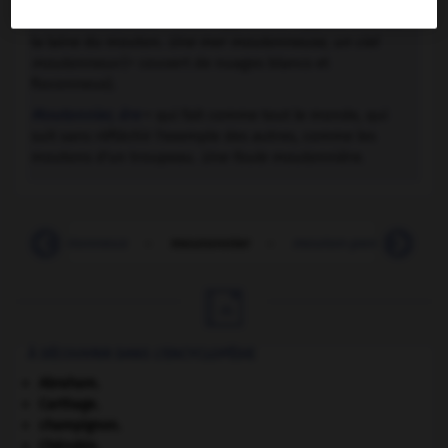
Moutonneux, euse
= dont l'apparence rappelle celle de
la laine du mouton.
Une mer moutonneuse, un ciel
moutonneux
(= couvert de nuages blancs et
floconneux).
Moutonnier, ère
= qui fait comme tout le monde, qui
suit sans réfléchir l'exemple des autres, comme les
moutons d'un troupeau.
Une foule moutonnière.
-
moutonneux
-
moutonnier
-
mouton-pendule
-

À DÉCOUVRIR DANS L'ENCYCLOPÉDIE
Abraham
.
Carthage
.
champignon.
Chérubin
.