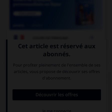

COURS DE FRANÇAIS
QUIZ
« La Révolution française a débuté en 1789. » Si
vous écrivez « 1789 » en toutes lettres, à quel(s)
élément(s) mettez-vous un « s » ?
à «cent» mais
à «vingt» mais
pas à «vingt»
pas à «cent»