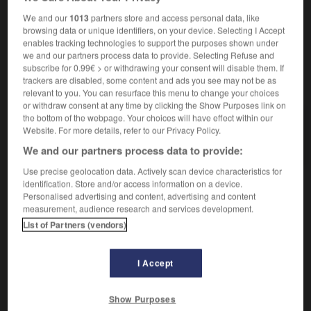
Synonymes :
We and our
1013
partners store and access personal data, like
grégaire
-
influençable
-
malléable
-
passif
-
veule
browsing data or unique identifiers, on your device. Selecting I Accept
enables tracking technologies to support the purposes shown under
we and our partners process data to provide. Selecting Refuse and
subscribe for 0.99€ > or withdrawing your consent will disable them. If
trackers are disabled, some content and ads you see may not be as
VOUS CHERCHEZ PEUT-ÊTRE
relevant to you. You can resurface this menu to change your choices
or withdraw consent at any time by clicking the Show Purposes link on
the bottom of the webpage. Your choices will have effect within our
moutonnier adj.
Website. For more details, refer to our Privacy Policy.
Relatif au mouton, à l'élevage du mouton.
We and our partners process data to provide:
Use precise geolocation data. Actively scan device characteristics for
identification. Store and/or access information on a device.
Personalised advertising and content, advertising and content

measurement, audience research and services development.
DIFFICULTÉS
List of Partners (vendors)
ORTHOGRAPHE
Avec deux
n
, comme tous les dérivés de
mouton
.
I Accept
SENS ET EMPLOI
Show Purposes
Ne pas confondre.