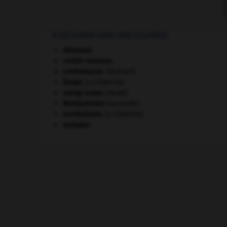
À DÉCOUVRIR DANS L'ENCYCLOPÉDIE
Abraham
.
centre nerveux.
contrebasse
.
[MUSIQUE]
Ésope
.
[LITTÉRATURE]
orang-outan
.
[FAUNE]
Restauration
(seconde).
surréalisme.
[LITTÉRATURE]
synapse.