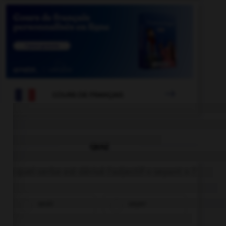

COURS DE FRANÇAIS
QUIZ
De quel verbe est dérivé l'adjectif « seyant » ?
seoir
seyer