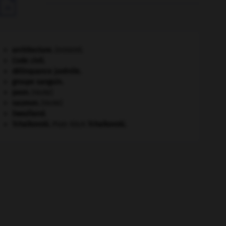

architecture.
.
[DOSSIER]
Code civil.
délinquance juvénile.
groupe sanguin.
paon
.
[FAUNE]
saumon
.
[FAUNE]
Swaziland
.
Tchaïkovski
.
Piotr Ilitch
Tchaïkovski
.