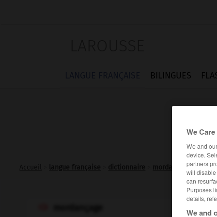
LAROUSSE
LANGUE FRANÇAISE
BILINGUES
FLA
We Care 
We and ou
device. Sel
partners pr
Accueil
>
langue française
>
dictionnaire
>
mordançage n.m.
will disabl
can resurfa
Purposes li
details, ref
mordançage

We and o