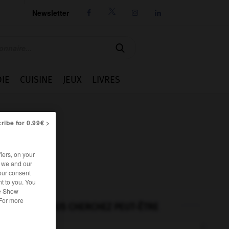
Newsletter




IE
CUISINE
JEUX
LIVRES
ribe for 0.99€ >
iers, on your
r we and our
our consent
t to you. You
he Show
 For more
VOUS CHERCHEZ PEUT-ÊTRE