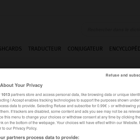
SHCARDS
TRADUCTEUR
CONJUGATEUR
ENCYCLOPÉD
Refuse and subsc
About Your Privacy
r
1013
partners store and access personal data, like browsing data or unique identif
ecting I Accept enables tracking technologies to support the purposes shown unde
ocess data to provide. Selecting Refuse and subscribe for 0.99€ > or withdrawing y
e them. If trackers are disabled, some content and ads you see may not be as relevan
ce this menu to change your choices or withdraw consent at any time by clicking t
nk on the bottom of the webpage. Your choices will have effect within our Website.
er to our Privacy Policy.
ur partners process data to provide: