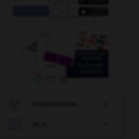

CONJUGATEUR


JEUX
