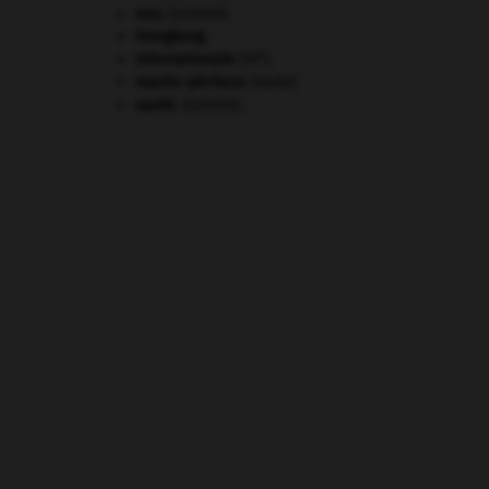
eau.
.
[DOSSIER]
Hongkong
.
e
Internationale
(III
).
martin-pêcheur
.
[FAUNE]
santé.
.
[DOSSIER]