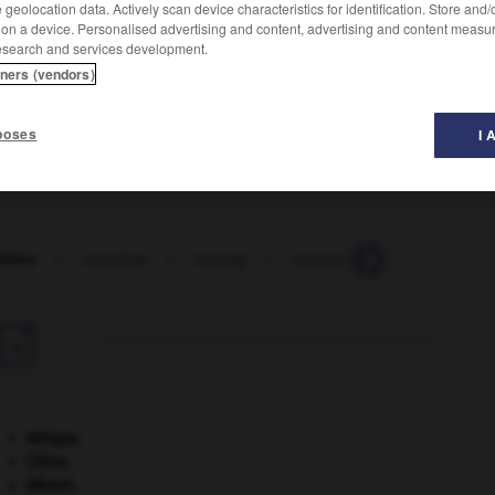
geolocation data. Actively scan device characteristics for identification. Store and
 on a device. Personalised advertising and content, advertising and content measu
esearch and services development.
tners (vendors)
'Afrique occidentale, possédant un pouvoir édulcorant
poses
I 
lline
-
monème
-
monep
-
monergol
-
monétaire

Afrique
.
Chine
.
désert.