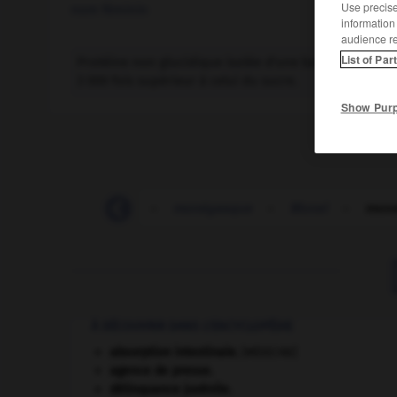
Use precise 
nom féminin
information
audience r
List of Par
Protéine non glucidique isolée d'une baie rouge de l
3 000 fois supérieur à celui du sucre.
Show Pur
mone
-
monéage
-
monégasque
-
Monel
-
mone
À DÉCOUVRIR DANS L'ENCYCLOPÉDIE
absorption intestinale
.
[MÉDECINE]
agence de presse.
délinquance juvénile.