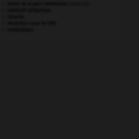
hernie de la paroi abdominale
.
[MÉDECINE]
impératif catégorique.
Lituanie
.
révolution russe de 1905
.
Seldjoukides
.