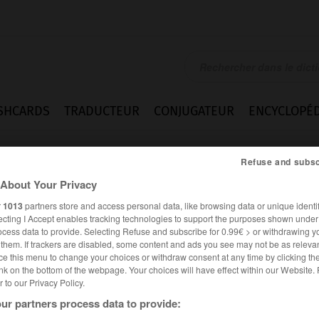
SHCARDS
TRADUCTEUR
CONJUGATEUR
ENCYCLOPÉD
Refuse and subsc
About Your Privacy
r
1013
partners store and access personal data, like browsing data or unique identif
ecting I Accept enables tracking technologies to support the purposes shown unde
ocess data to provide. Selecting Refuse and subscribe for 0.99€ > or withdrawing y
e them. If trackers are disabled, some content and ads you see may not be as relevan
ce this menu to change your choices or withdraw consent at any time by clicking t
nk on the bottom of the webpage. Your choices will have effect within our Website.
er to our Privacy Policy.
ur partners process data to provide: