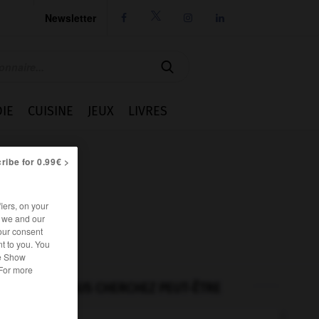
Newsletter




IE
CUISINE
JEUX
LIVRES
ribe for 0.99€ >
iers, on your
r we and our
our consent
t to you. You
he Show
 For more
VOUS CHERCHEZ PEUT-ÊTRE