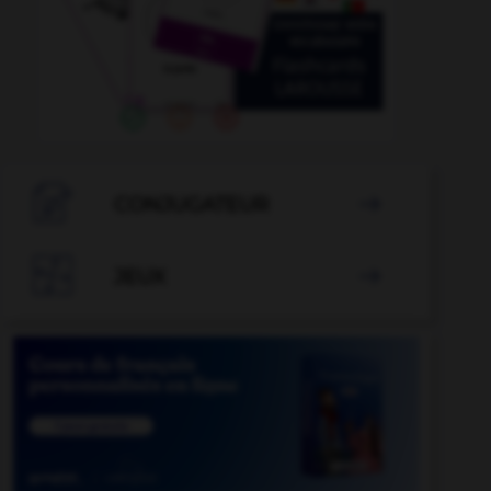

CONJUGATEUR


JEUX
