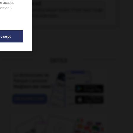
/or access
monelline n.f.
rement,
Protéine non glucidique isolée d'une baie rouge
de l'Afrique occidentale...
Accept
OUTILS
-
monétarisation
-
mondovision
-
mone
-
monéa