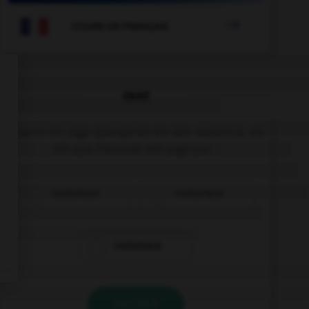

COURS DE FRANÇAIS
QUIZ
Quand on juge quelqu'un en son absence, on
dit que l'accusé est jugé par :
costumace
contumace
coutumace
VALIDER