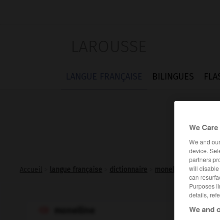
LAROUSSE
LANGUE FRANÇAISE
BILINGUES
FLA
We Care 
We and ou
device. Sel
partners pr
will disabl
Accueil
>
langue française
>
dictionnaire
>
monelline n.f.
can resurfa
Purposes li
details, ref
We and o
monelline
