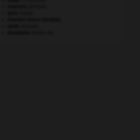
Ésope
.
[LITTÉRATURE]
invasions.
[HISTOIRE]
paon
.
[FAUNE]
Première Guerre mondiale
.
santé.
.
[DOSSIER]
Westphalie
(traités de).