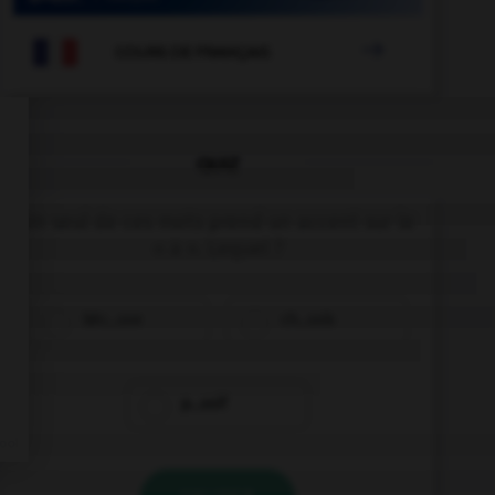

COURS DE FRANÇAIS
QUIZ
Un seul de ces mots prend un accent sur le
« a ». Lequel ?
béc…sse
ch…ssis
p…ssif