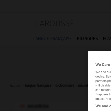
LAROUSSE
LANGUE FRANÇAISE
BILINGUES
FLA
We Care 
We and ou
device. Sel
partners pr
will disabl
Accueil
>
langue française
>
dictionnaire
>
microfiche n.f.
can resurfa
Purposes li
details, ref
We and o
microfiche
