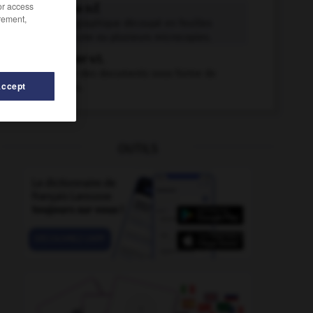
/or access
microfiche n.f.
rement,
Film photographique découpé en feuilles
contenant une ou plusieurs microcopies.
microficher v.t.
Reproduire des documents sous forme de
Accept
microfiches.
OUTILS
microfilm
-
microfilmage
-
microfaciès
-
microfaune