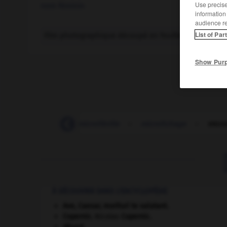
Use precise 
nom féminin
information
audience r
List of Par
Film photographique découpé en feuilles contenant 
Show Pur
-
microfibre
-
microfibrille
-
microfichage
-
micro
À DÉCOUVRIR DANS L'ENCYCLOPÉDIE
Ave, Caesar, morituri te salutant
.
Copernic
.
Nicolas
Copernic
.