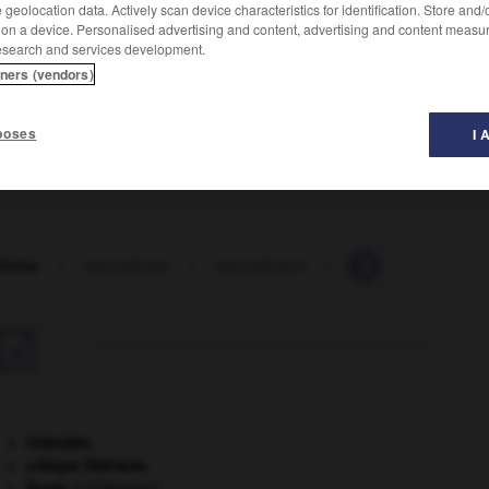
geolocation data. Actively scan device characteristics for identification. Store and
 on a device. Personalised advertising and content, advertising and content measu
esearch and services development.
tners (vendors)
une ou plusieurs microcopies.
poses
I 
fiche
-
microficher
-
microfiction
-
microfilaire
-

Chérubin
.
critique littéraire.