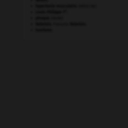
désert.
hypertonie musculaire
.
[MÉDECINE]
er
Louis-Philippe I
.
phoque
.
[FAUNE]
Rabelais
.
François
Rabelais
.
tourisme.