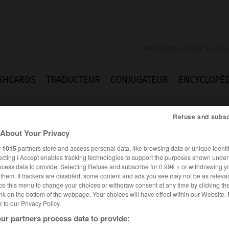
SHCARDS
TRADUCTEUR
CONJUGATEUR
ENCYCLOPÉD
Refuse and subsc
About Your Privacy
r
1015
partners store and access personal data, like browsing data or unique identif
ecting I Accept enables tracking technologies to support the purposes shown unde
ocess data to provide. Selecting Refuse and subscribe for 0.99€ > or withdrawing y
e them. If trackers are disabled, some content and ads you see may not be as relevan
ce this menu to change your choices or withdraw consent at any time by clicking t
nk on the bottom of the webpage. Your choices will have effect within our Website.
er to our Privacy Policy.
ur partners process data to provide: