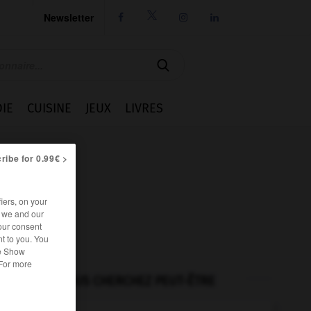
Newsletter




IE
CUISINE
JEUX
LIVRES
ribe for 0.99€ >
iers, on your
r we and our
our consent
t to you. You
he Show
 For more
VOUS CHERCHEZ PEUT-ÊTRE