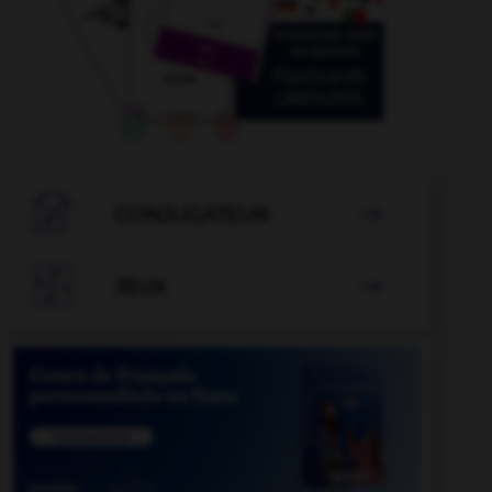

CONJUGATEUR


JEUX
