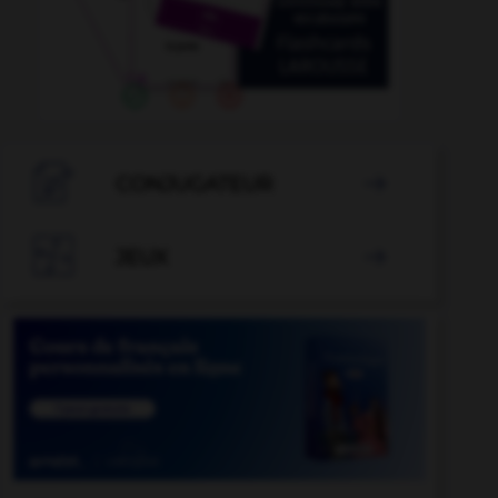

CONJUGATEUR


JEUX
