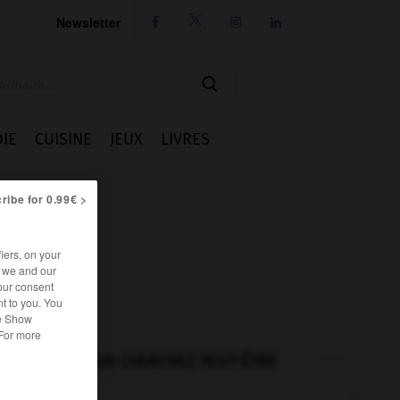
Newsletter




IE
CUISINE
JEUX
LIVRES
ribe for 0.99€ >
iers, on your
r we and our
our consent
t to you. You
he Show
 For more
VOUS CHERCHEZ PEUT-ÊTRE