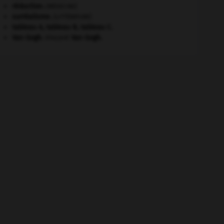
réduction
.
[MÉDECINE]
surréalisme.
[LITTÉRATURE]
tableau A, tableau B, tableau C.
Van Gogh
.
Vincent
Van Gogh
.