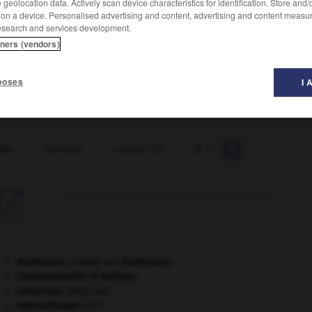
geolocation data. Actively scan device characteristics for identification. Store and
 on a device. Personalised advertising and content, advertising and content measu
esearch and services development.
tners (vendors)
d'Irlande.
poses
I 
nx
-
manxois
-
manzanilla
-
M_A_O_
-
maoïsme

Beethoven
.
Ludwig van
Beethoven
.
Commonwealth of Nations
.
embarrure
.
[MÉDECINE]
e
Internationale
(III
).