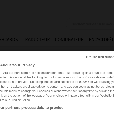
SHCARDS
TRADUCTEUR
CONJUGATEUR
ENCYCLOPÉD
Refuse and subsc
About Your Privacy
r
1015
partners store and access personal data, like browsing data or unique identif
ecting I Accept enables tracking technologies to support the purposes shown unde
ocess data to provide. Selecting Refuse and subscribe for 0.99€ > or withdrawing y
e them. If trackers are disabled, some content and ads you see may not be as relevan
ce this menu to change your choices or withdraw consent at any time by clicking t
nk on the bottom of the webpage. Your choices will have effect within our Website.
er to our Privacy Policy.
ur partners process data to provide: