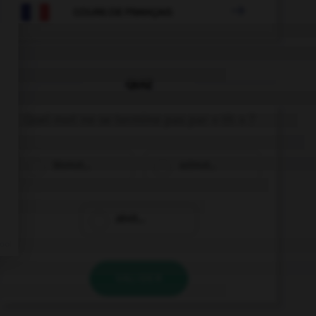

COURS DE FRANÇAIS
QUIZ
Quel mot ne se termine pas par « th » ?
bismut…
azimut…
zénit…
VALIDER