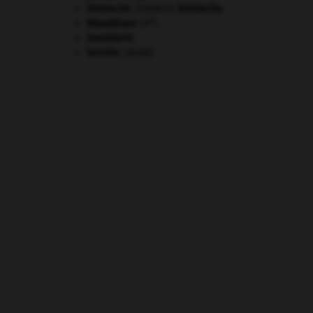
Nietzsche
.
Friedrich
Nietzsche
.
e
République
(V
).
Swaziland
.
termite
.
[FAUNE]