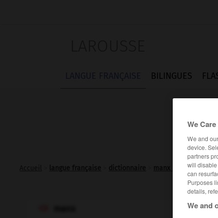
LAROUSSE
LANGUE FRANÇAISE
BILINGUES
FLA
We Care 
We and ou
device. Sel
partners pr
will disabl
Accueil
>
langue française
>
dictionnaire
>
manx n.m.
can resurfa
Purposes li
details, ref
We and o
manx
