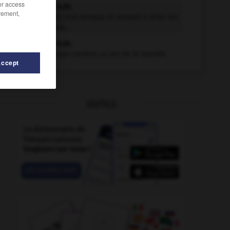
/or access
manillon n.m.
rement,
Boulon muni d'un anneau et servant à relier les
deux méplats...
manillon n.m.
L'as de chaque couleur, au jeu de la manille.
Accept
OUTILS
-
manipulateur
-
manilkara
-
manille
-
manille
-