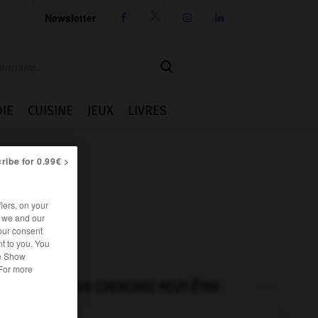
Newsletter




IE
CUISINE
JEUX
LIVRES
ribe for 0.99€ >
iers, on your
r we and our
our consent
t to you. You
he Show
 For more
VOUS CHERCHEZ PEUT-ÊTRE