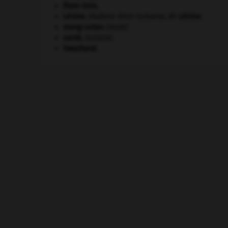
États-Unis
.
Lénine
.
Vladimir Ilitch Oulianov, dit
Lénine
.
orang-outan
.
[FAUNE]
santé.
.
[DOSSIER]
Swaziland
.