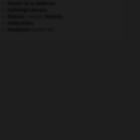
histoire de la médecine.
mythologie grecque.
Rabelais
.
François
Rabelais
.
Seldjoukides
.
Westphalie
(traités de).