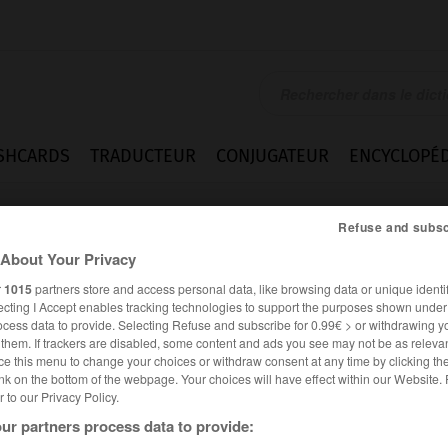
SHCARDS
TRADUCTEUR
CONJUGATEUR
ENCYCLOPÉD
Refuse and subsc
About Your Privacy
r
1015
partners store and access personal data, like browsing data or unique identif
ecting I Accept enables tracking technologies to support the purposes shown unde
ocess data to provide. Selecting Refuse and subscribe for 0.99€ > or withdrawing y
e them. If trackers are disabled, some content and ads you see may not be as relevan
ce this menu to change your choices or withdraw consent at any time by clicking t
nk on the bottom of the webpage. Your choices will have effect within our Website.
er to our Privacy Policy.
ur partners process data to provide: