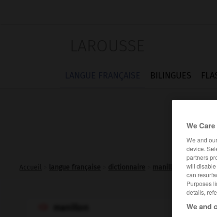
LAROUSSE
LANGUE FRANÇAISE
BILINGUES
FLA
We Care 
We and ou
device. Sel
partners pr
will disabl
Accueil
>
langue française
>
dictionnaire
>
manillon n.m.
can resurfa
Purposes li
details, ref
We and o
manillon
