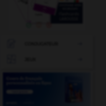

CONJUGATEUR


JEUX
