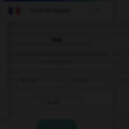

COURS DE FRANÇAIS
QUIZ
Un seul de ces mots prend un accent sur le
« a ». Lequel ?
béc…sse
ch…ssis
p…ssif
VALIDER