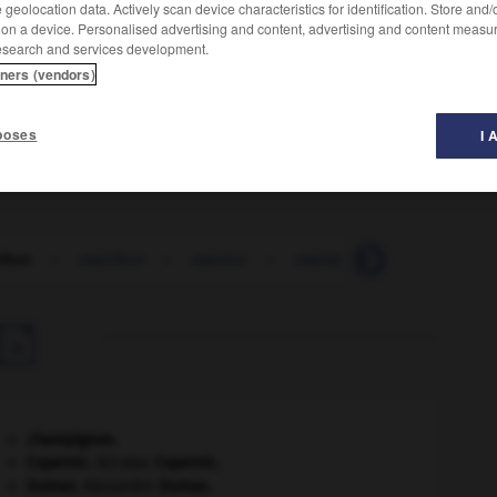
geolocation data. Actively scan device characteristics for identification. Store and
 on a device. Personalised advertising and content, advertising and content measu
esearch and services development.
tners (vendors)
x méplats d'une manille de marine.
poses
I 
llon
-
manillon
-
manioc
-
manip
-
manipulable

champignon.
Copernic
.
Nicolas
Copernic
.
Dumas
.
Alexandre
Dumas
.