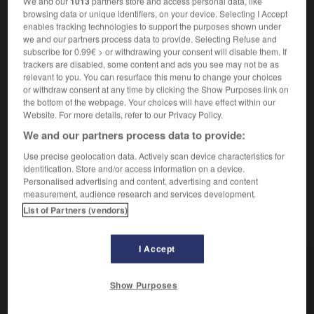
We and our
1013
partners store and access personal data, like
crime
- délit - faute - forfait -
méchanceté
browsing data or unique identifiers, on your device. Selecting I Accept
enables tracking technologies to support the purposes shown under
Contraire :
we and our partners process data to provide. Selecting Refuse and
bienfait
subscribe for 0.99€ > or withdrawing your consent will disable them. If
trackers are disabled, some content and ads you see may not be as
Résultat néfaste de quelque chose :
Les méfaits de
2.
relevant to you. You can resurface this menu to change your choices
or withdraw consent at any time by clicking the Show Purposes link on
l'alcoolisme.
the bottom of the webpage. Your choices will have effect within our
Synonymes :
Website. For more details, refer to our Privacy Policy.
malfaisance
-
nuisance
-
ravage
We and our partners process data to provide:
Contraires :
Use precise geolocation data. Actively scan device characteristics for
avantage
- fruit -
profit
identification. Store and/or access information on a device.
Personalised advertising and content, advertising and content
measurement, audience research and services development.
List of Partners (vendors)
VOUS CHERCHEZ PEUT-ÊTRE
I Accept
méfait n.m.
Action mauvaise, nuisible et, en particulier, crime,
Show Purposes
délit.