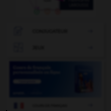

CONJUGATEUR


JEUX


COURS DE FRANÇAIS