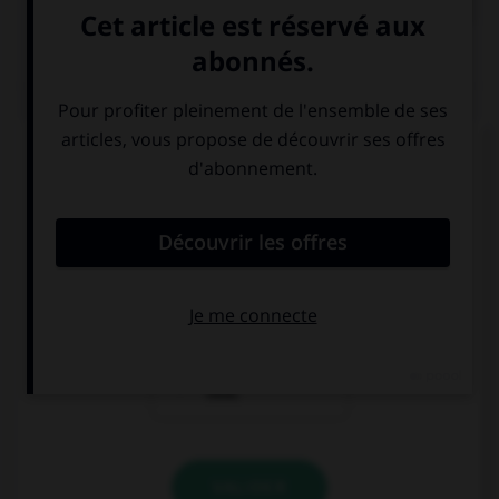
QUIZ
Dans laquelle de ces phrases le mot « midi »
devrait-il porter une majuscule ?
Nice est dans le
nous partons
midi de la
nous installer
France.
dans le midi.
il est bientôt
midi.
VALIDER