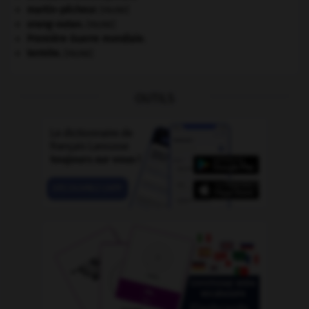
martin-pêcheur
.
[FAUNE]
orang-outan
.
[FAUNE]
Première Guerre mondiale
.
termite
.
[FAUNE]
OUTILS