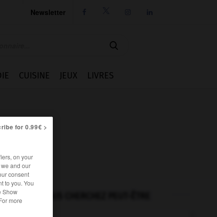
Newsletter




IE
CUISINE
JEUX
LIVRES
ribe for 0.99€ >
iers, on your
r we and our
our consent
t to you. You
he Show
VOUS CHERCHEZ PEUT-ÊTRE
 For more