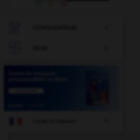

CONJUGATEUR


JEUX


COURS DE FRANÇAIS