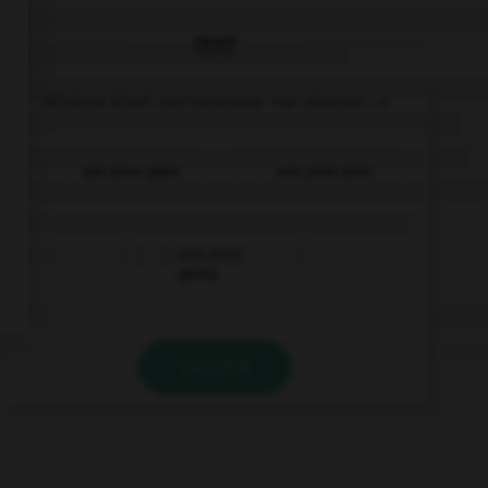
QUIZ
Athéna était surnommée «la déesse...»
aux yeux pairs
aux yeux pers
aux yeux
pères
VALIDER