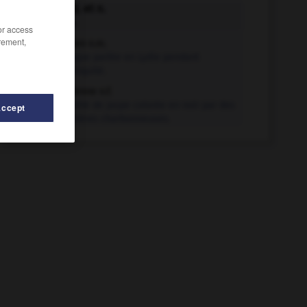
lydien adj. et n.
De la Lydie.
/or access
rement,
lydien n.m.
Langue parlée en Lydie pendant
l'Antiquité.
lydienne n.f.
Variété de jaspe colorée en noir par des
Accept
matières charbonneuses.