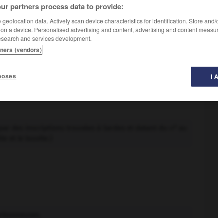
ur partners process data to provide:
geolocation data. Actively scan device characteristics for identification. Store and
 on a device. Personalised advertising and content, advertising and content measu
esearch and services development.
tners (vendors)
poses
I 
e
par des inscriptions trouvées à Sardes et datant du
au
vi
te et le louvite.)
harbonneuses.