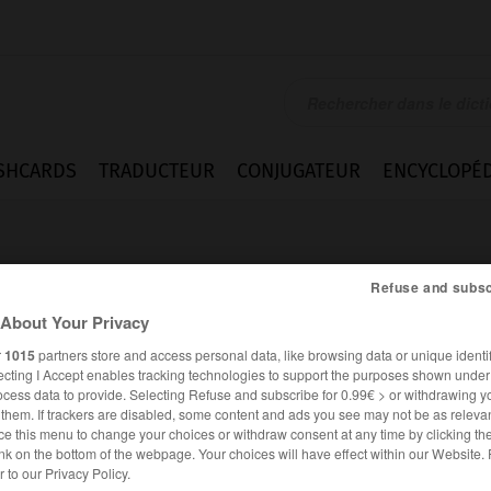
SHCARDS
TRADUCTEUR
CONJUGATEUR
ENCYCLOPÉD
Refuse and subsc
About Your Privacy
r
1015
partners store and access personal data, like browsing data or unique identif
ecting I Accept enables tracking technologies to support the purposes shown unde
ien n.m.
-
lydienne n.f.
ocess data to provide. Selecting Refuse and subscribe for 0.99€ > or withdrawing y
e them. If trackers are disabled, some content and ads you see may not be as relevan
ce this menu to change your choices or withdraw consent at any time by clicking t
nk on the bottom of the webpage. Your choices will have effect within our Website.
er to our Privacy Policy.