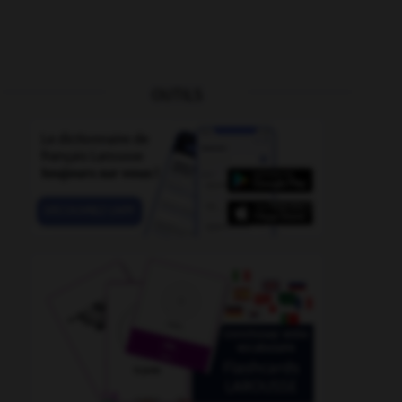
OUTILS
-
lygus
-
lymantria
-
Lycra
-
lycte
-
lyddite
-