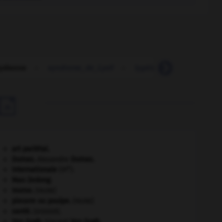
lydienne
-
syndrome_de_Lyell
-
lygéidé
-
lygodium

art pariétal.
Dumas
.
Alexandre
Dumas
.
e
Internationale
(III
).
Mao Zedong
.
morse
.
[FAUNE]
pieuvre ou poulpe
.
[FAUNE]
santé.
.
[DOSSIER]
Van Gogh
.
Vincent
Van Gogh
.