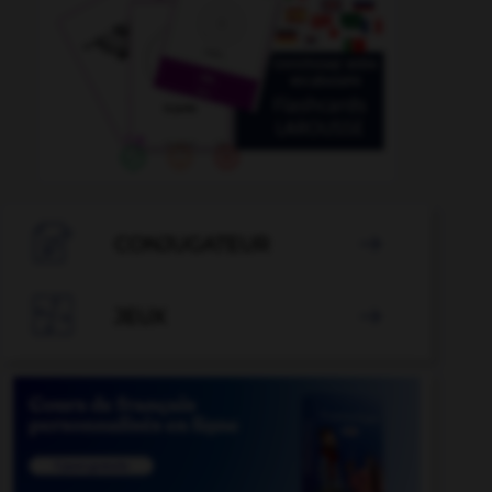

CONJUGATEUR


JEUX
