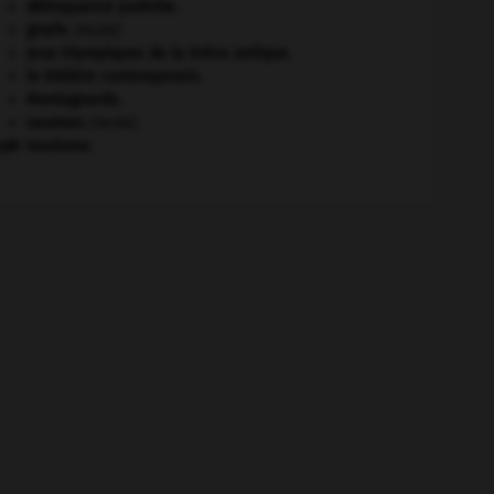
délinquance juvénile.
girafe
.
[FAUNE]
Jeux Olympiques de la Grèce antique
.
le théâtre contemporain.
Montagnards.
saumon
.
[FAUNE]
eph
tourisme.