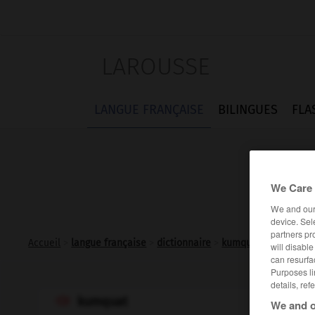
LAROUSSE
LANGUE FRANÇAISE
BILINGUES
FLA
We Care 
We and ou
device. Sel
partners pr
Accueil
>
langue française
>
dictionnaire
>
kumquat n.m.
will disabl
can resurfa
Purposes li
details, ref
kumquat

We and o