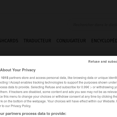
SHCARDS
TRADUCTEUR
CONJUGATEUR
ENCYCLOPÉD
Refuse and subsc
About Your Privacy
r
1015
partners store and access personal data, like browsing data or unique identif
ecting I Accept enables tracking technologies to support the purposes shown unde
ocess data to provide. Selecting Refuse and subscribe for 0.99€ > or withdrawing y
e them. If trackers are disabled, some content and ads you see may not be as relevan
ce this menu to change your choices or withdraw consent at any time by clicking t
nk on the bottom of the webpage. Your choices will have effect within our Website.
er to our Privacy Policy.
ur partners process data to provide: