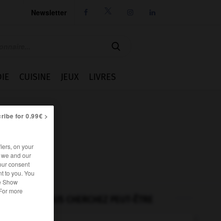
Newsletter




IE
CUISINE
JEUX
LIVRES
ribe for 0.99€ >
iers, on your
r we and our
our consent
t to you. You
he Show
 For more
VOUS CHERCHEZ PEUT-ÊTRE