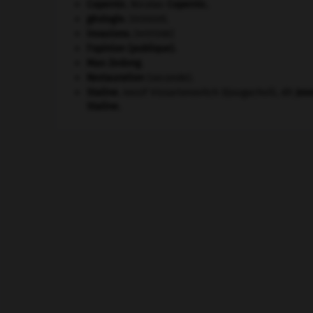
Copernic
.
Nicolas
Copernic
.
géologie.
.
[DOSSIER]
invasions.
[HISTOIRE]
l'opinion (publique).
Mao Zedong
.
Restauration
(seconde).
Staline
.
Iossif Vissarionovitch Djougachvili, dit
Jos
Staline
.