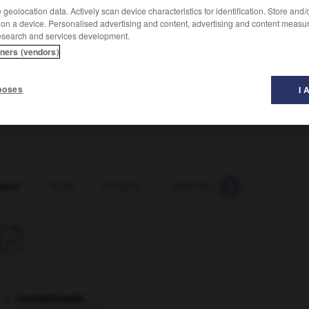
geolocation data. Actively scan device characteristics for identification. Store and
 on a device. Personalised advertising and content, advertising and content measu
esearch and services development.
tners (vendors)
ge.
poses
I 
quat
-
kuna
-
kung-fu
-
méthodes_de_Kunkel
-
k

Constantinople
.