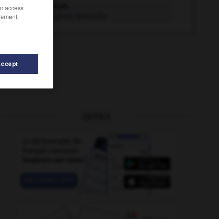
kumquat n.m.
/or access
rement,
Arbuste du genre fortunella.
Accept
OUTILS
urde
-
kurdophone
-
kui
-
külliye
-
Kumbha_Mela