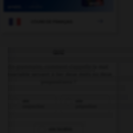

COURS DE FRANÇAIS
QUIZ
En grammaire, comment s'appelle le mot
invariable servant à lier deux mots ou deux
propositions ?
une
une
conjonction
préposition
une locution