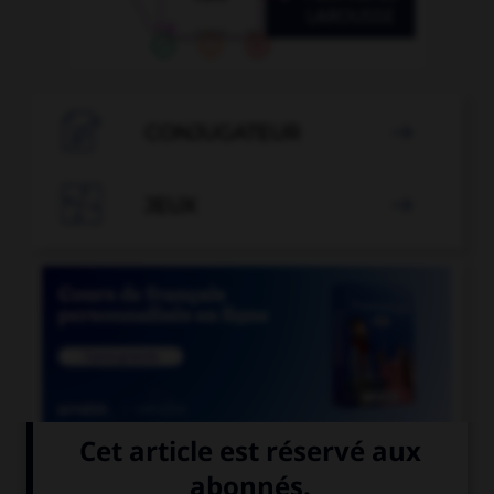

CONJUGATEUR


JEUX


COURS DE FRANÇAIS