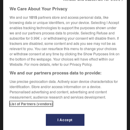
(mot hébreu)
We Care About Your Privacy
Se dit d'un aliment, en particulier de la viande,
We and our
1015
partners store and access personal data, like
browsing data or unique identifiers, on your device. Selecting I Accept
conforme aux prescriptions rituelles du judaïsme, ainsi
enables tracking technologies to support the purposes shown under
que du lieu où il est vendu. (Pour la viande, une des
we and our partners process data to provide. Selecting Refuse and
principales prescriptions est l'ablation du nerf sciatique
subscribe for 0.99€ > or withdrawing your consent will disable them. If
de l'animal et l'élimination du sang qui peut rester après
trackers are disabled, some content and ads you see may not be as
l'abattage.)
relevant to you. You can resurface this menu to change your choices
or withdraw consent at any time by clicking the Show Purposes link on
the bottom of the webpage. Your choices will have effect within our
Website. For more details, refer to our Privacy Policy.
VOUS CHERCHEZ PEUT-ÊTRE
We and our partners process data to provide:
Use precise geolocation data. Actively scan device characteristics for
identification. Store and/or access information on a device.
kasher adj. inv.
Personalised advertising and content, advertising and content
Se dit d'un aliment, en particulier de la viande,
measurement, audience research and services development.
conforme aux...
List of Partners (vendors)
I Accept