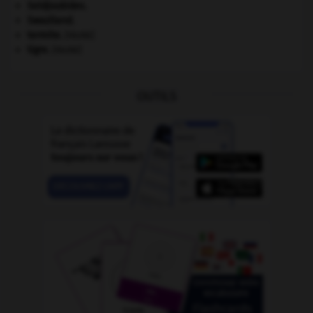
Seldjoukides
.
Swaziland
.
termite
.
[FAUNE]
tigre
.
[FAUNE]
OUTILS