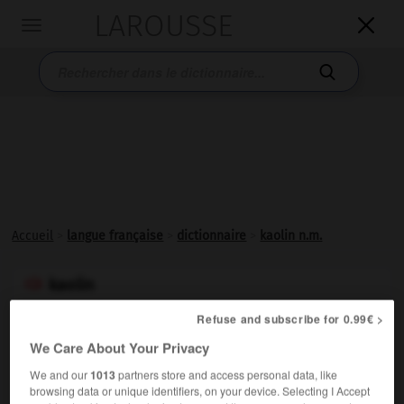
LAROUSSE

Toggle
navigation

Accueil
>
langue française
>
dictionnaire
>
kaolin n.m.
kaolin

nom masculin
Refuse and subscribe for 0.99€ >
(chinois
kao-ling,
de Gaoling ou Kaoling, nom propre)
We Care About Your Privacy
Roche argileuse blanche et friable contenant de la
We and our
1013
partners store and access personal data, like
kaolinite et parfois un peu de quartz, résultant de
browsing data or unique identifiers, on your device. Selecting I Accept
l'altération des granites. (C'est la matière première des