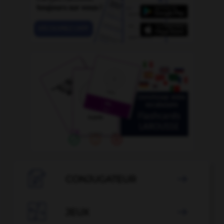

CONJUGATEUR


JEUX
