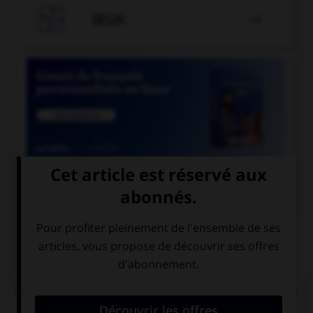

JEUX


COURS DE FRANÇAIS
QUIZ
De quel verbe proviennent les mots « gisant » et
« ci-gît » ?