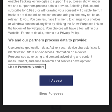
enables tracking technologies to support the purposes shown under
15 ans.)
we and our partners process data to provide. Selecting Refuse and
subscribe for 0.99€ > or withdrawing your consent will disable them. If
trackers are disabled, some content and ads you see may not be as
relevant to you. You can resurface this menu to change your choices
or withdraw consent at any time by clicking the Show Purposes link on
VOUS CHERCHEZ PEUT-ÊTRE
the bottom of the webpage. Your choices will have effect within our
Website. For more details, refer to our Privacy Policy.
We and our partners process data to provide:
infanticide adj. et n.
Qui tue un enfant nouveau-né.
Use precise geolocation data. Actively scan device characteristics for
identification. Store and/or access information on a device.
infanticide n.m.
Personalised advertising and content, advertising and content
Meurtre ou assassinat d'un nouveau-né dont la
measurement, audience research and services development.
naissance n'est pas...
List of Partners (vendors)
I Accept
fant
-
infanterie
-
infanticide
-
infanticide
-
infant
Show Purposes
