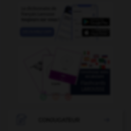

CONJUGATEUR
