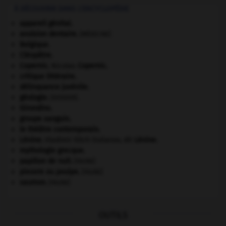
À DÉCOUVRIR DANS L'ENCYCLOPÉDIE
appareil génital.
avulsion dentaire
.
[MÉDECINE]
Belgique
.
Cléopâtre
.
Copernic
.
Nicolas
Copernic
.
critique littéraire.
délinquance juvénile.
géologie.
.
[DOSSIER]
Girondins
.
groupe sanguin.
le théâtre contemporain.
Lénine
.
Vladimir Ilitch Oulianov, dit
Lénine
.
mythologie grecque.
papillon de nuit
.
[FAUNE]
pieuvre ou poulpe
.
[FAUNE]
saumon
.
[FAUNE]
OUTILS