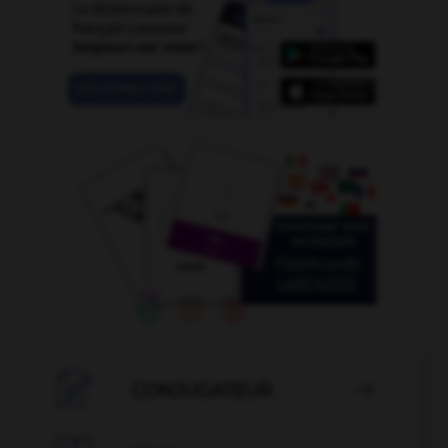

CONJUGATEUR
