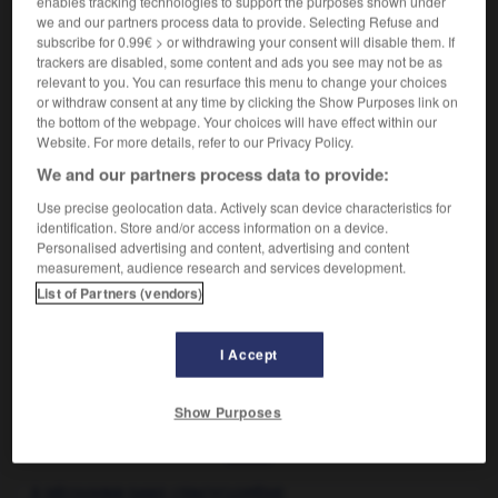
enables tracking technologies to support the purposes shown under
extraordinaire
-
inconcevable
- incroyable -
we and our partners process data to provide. Selecting Refuse and
subscribe for 0.99€ > or withdrawing your consent will disable them. If
indescriptible -
indicible
-
ineffable
-
inénarrable
-
trackers are disabled, some content and ads you see may not be as
inimaginable
-
inouï
relevant to you. You can resurface this menu to change your choices
or withdraw consent at any time by clicking the Show Purposes link on
the bottom of the webpage. Your choices will have effect within our
Website. For more details, refer to our Privacy Policy.
VOUS CHERCHEZ PEUT-ÊTRE
We and our partners process data to provide:
Use precise geolocation data. Actively scan device characteristics for
identification. Store and/or access information on a device.
inexprimable adj. et n.m.
Personalised advertising and content, advertising and content
Qu'on ne peut exprimer, qu'il est difficile d'exprimer.
measurement, audience research and services development.
List of Partners (vendors)
I Accept
-
inexpressivité
-
inexprimable
-
inexprimablement
-
Show Purposes

À DÉCOUVRIR DANS L'ENCYCLOPÉDIE