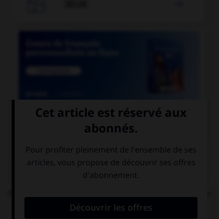

JEUX


COURS DE FRANÇAIS
QUIZ
Parmi les mots suivants, lequel est bien écrit et ne
comprend réellement que des « i » ?