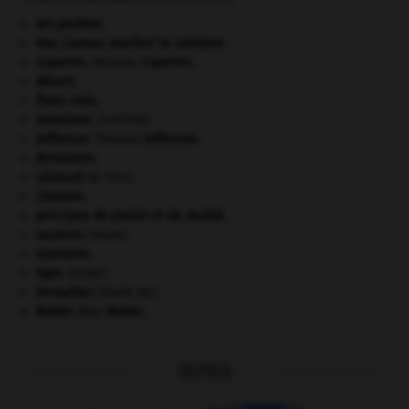
art pariétal.
Ave, Caesar, morituri te salutant
.
Copernic
.
Nicolas
Copernic
.
désert.
États-Unis
.
invasions.
[HISTOIRE]
Jefferson
.
Thomas
Jefferson
.
Jérusalem
.
Léonard
de Vinci.
Lituanie
.
principes de plaisir et de réalité.
saumon
.
[FAUNE]
sionisme.
tigre
.
[FAUNE]
Versailles
(traité de).
Weber
.
Max
Weber
.
OUTILS