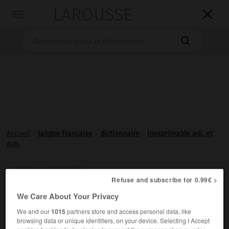
LAROUSSE

Toggle
navigation

Accueil
>
langue française
>
dictionnaire
>
inexprimable adj. et
n.m.
inexprimable

Refuse and subscribe for 0.99€ >
adjectif et nom masculin
We Care About Your Privacy
Qu'on ne peut exprimer, qu'il est difficile d'exprimer :
We and our
1015
partners store and access personal data, like
Une joie inexprimable.
browsing data or unique identifiers, on your device. Selecting I Accept
Synonymes :