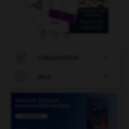

CONJUGATEUR


JEUX
