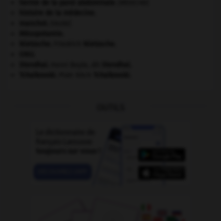
hernie de la paroi abdominale
.
[MÉDECINE]
histoire de la médecine.
manchot
.
[FAUNE]
Mésopotamie
.
Nietzsche
.
Friedrich
Nietzsche
.
ONU
.
Stendhal
.
Henri Beyle, dit
Stendhal
.
Tchaïkovski
.
Piotr Ilitch
Tchaïkovski
.
OUTILS