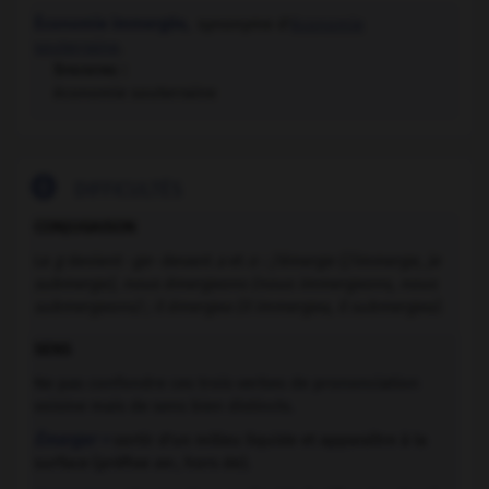
Économie immergée,
synonyme d'
économie
souterraine
.
Synonyme :
économie souterraine

DIFFICULTÉS
CONJUGAISON
Le
g
devient -
ge-
devant
a
et
o : j'émerge (j'immerge, je
submerge), nous émergeons (nous immergeons, nous
submergeons) ; il émergea (il immergea, il submergea)
.
SENS
Ne pas confondre ces trois verbes de prononciation
voisine mais de sens bien distincts.
Émerger =
sortir d'un milieu liquide et apparaître à la
surface (préfixe
ex-
, hors de).