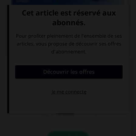

COURS DE FRANÇAIS
QUIZ
Si l'on veut parler de la nation des Francs
pendant le règne de Clovis, dit-on « nation… » :
franque
franche
française