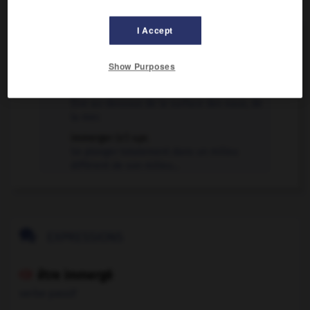
VOUS CHERCHEZ PEUT-ÊTRE
I Accept
immerger v.t.
Plonger entièrement quelque chose, le corps de
Show Purposes
quelqu'un dans un...
être immergé v. passif
Être au-dessous de la surface des eaux, de
la mer.
immerger (s') v.pr.
Se plonger totalement dans un milieu
différent de son milieu...

EXPRESSIONS
être immergé

verbe passif