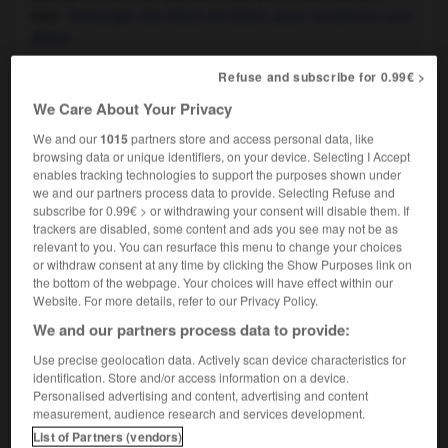
mer :
Immerger des blocs de béton pour construire une
digue.
Refuse and subscribe for 0.99€ >
être immergé

We Care About Your Privacy
verbe passif
We and our
1015
partners store and access personal data, like
Être au-dessous de la surface des eaux, de la mer :
browsing data or unique identifiers, on your device. Selecting I Accept
Terres immergées.
enables tracking technologies to support the purposes shown under
we and our partners process data to provide. Selecting Refuse and
subscribe for 0.99€ > or withdrawing your consent will disable them. If
s'immerger

trackers are disabled, some content and ads you see may not be as
relevant to you. You can resurface this menu to change your choices
verbe pronominal
Conjugaison
or withdraw consent at any time by clicking the Show Purposes link on
the bottom of the webpage. Your choices will have effect within our
Se plonger totalement dans un milieu différent de son
Website. For more details, refer to our Privacy Policy.
milieu habituel.
We and our partners process data to provide:
Synonymes :
plonger -
se fondre
-
s'enfoncer
Use precise geolocation data. Actively scan device characteristics for
identification. Store and/or access information on a device.
Personalised advertising and content, advertising and content
measurement, audience research and services development.
List of Partners (vendors)