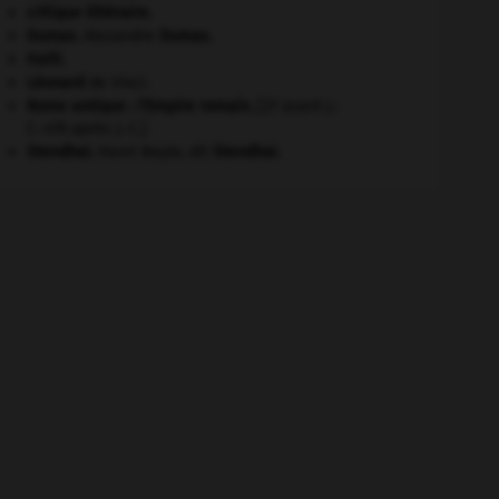
critique littéraire.
Dumas
.
Alexandre
Dumas
.
Haïti
.
Léonard
de Vinci.
Rome antique : l'Empire romain
.
[27 avant J.-
C.-476 après J.-C.]
Stendhal
.
Henri Beyle, dit
Stendhal
.