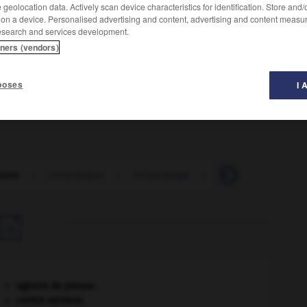
geolocation data. Actively scan device characteristics for identification. Store and
 on a device. Personalised advertising and content, advertising and content measu
esearch and services development.
tners (vendors)
ugueuse, épaisse et squameuse, évoquant dans les formes
poses
I 
yose
-
ichtyosique
-
ichtyostéga
-
ichtyostégalien
-

agence de presse.
centre nerveux.