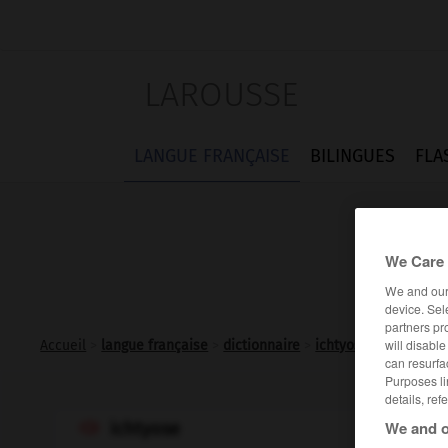
LAROUSSE
LANGUE FRANÇAISE
BILINGUES
FLA
We Care 
We and ou
device. Sel
partners pr
will disabl
Accueil
>
langue française
>
dictionnaire
>
ichtyose n.f.
can resurfa
Purposes li
details, ref
We and o
ichtyose
