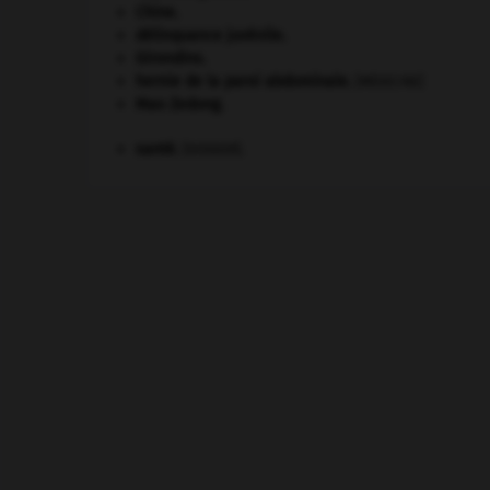
Chine
.
délinquance juvénile.
Girondins
.
hernie de la paroi abdominale
.
[MÉDECINE]
Mao Zedong
.
santé.
.
[DOSSIER]