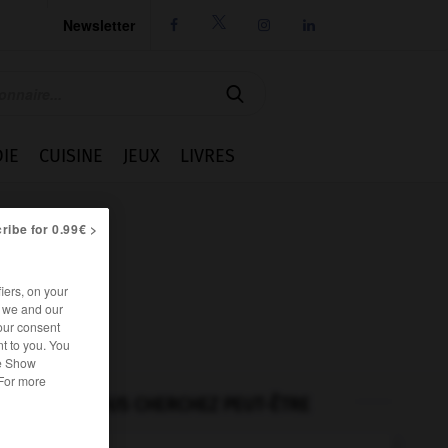
Newsletter




IE
CUISINE
JEUX
LIVRES
ribe for 0.99€ >
iers, on your
r we and our
our consent
t to you. You
he Show
 For more
VOUS CHERCHEZ PEUT-ÊTRE