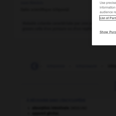
Use precise 
nom féminin
information
(latin scientifique
ichtyosis
)
audience r
List of Par
Maladie cutanée caractérisée par une peau sèche, r
graves celle d'un poisson ou d'un reptile.
Show Pur
-
ichtyoptérygie
-
ichtyornis
-
ichtyosaure
-
icht
À DÉCOUVRIR DANS L'ENCYCLOPÉDIE
absorption intestinale
.
[MÉDECINE]
appareil génital.