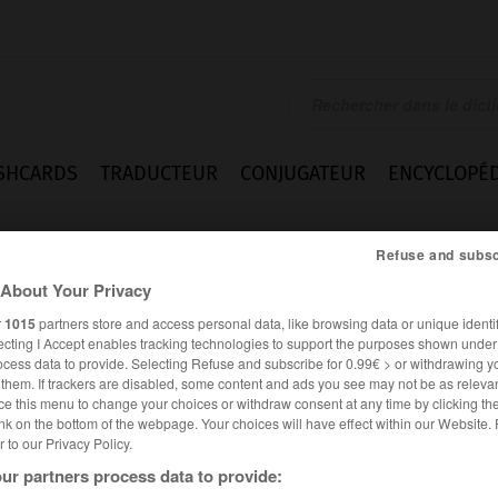
SHCARDS
TRADUCTEUR
CONJUGATEUR
ENCYCLOPÉD
Refuse and subsc
About Your Privacy
r
1015
partners store and access personal data, like browsing data or unique identif
ecting I Accept enables tracking technologies to support the purposes shown unde
ocess data to provide. Selecting Refuse and subscribe for 0.99€ > or withdrawing y
e them. If trackers are disabled, some content and ads you see may not be as relevan
ce this menu to change your choices or withdraw consent at any time by clicking t
nk on the bottom of the webpage. Your choices will have effect within our Website.
er to our Privacy Policy.
ur partners process data to provide: