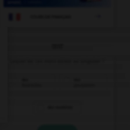

COURS DE FRANÇAIS
QUIZ
Lequel de ces mots existe au singulier ?
des
des
funérailles
pourparlers
des exutoires