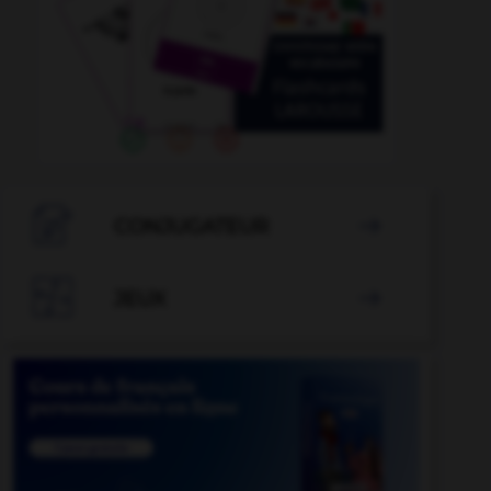

CONJUGATEUR


JEUX
