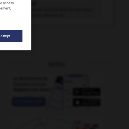
/or access
ichtyose n.f.
rement,
Maladie cutanée caractérisée par une peau
sèche, rugueuse, épaisse et...
Accept
OUTILS
ici
-
ici-bas
-
ichtyophage
-
ichtyophtiriose
-