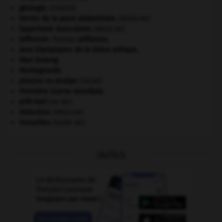
géologie.
.
[DOSSIER]
hernie de la paroi abdominale
.
[MÉDECINE]
hypertonie musculaire
.
[MÉDECINE]
Jefferson
.
Thomas
Jefferson
.
Jeux Olympiques de la Grèce antique
.
Mao Zedong
.
Montagnards.
pieuvre ou poulpe
.
[FAUNE]
Première Guerre mondiale
.
prêt-bail
(loi du).
réduction
.
[MÉDECINE]
Versailles
(traité de).
OUTILS