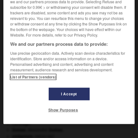
we and our partners process data to provide. Selecting Refuse and
subscribe for 0.99€ > or withdrawing your consent will disable them. If
VOUS CHERCHEZ PEUT-ÊTRE
trackers are disabled, some content and ads you see may not be as
relevant to you. You can resurface this menu to change your choices
or withdraw consent at any time by clicking the Show Purposes link on
the bottom of the webpage. Your choices will have effect within our
hypergolique adj.
Website. For more details, refer to our Privacy Policy.
Se dit d'un diergol dont les deux constituants
s'enflamment spontanément...
We and our partners process data to provide:
Use precise geolocation data. Actively scan device characteristics for
identification. Store and/or access information on a device.
Personalised advertising and content, advertising and content
measurement, audience research and services development.
mie
-
hypergol
-
hypergolique
-
hypergonar
-
hyp
List of Partners (vendors)

I Accept
À DÉCOUVRIR DANS L'ENCYCLOPÉDIE
Show Purposes
carpe diem
.
Carthage
.
Dumas
.
Alexandre
Dumas
.
embarrure
.
[MÉDECINE]