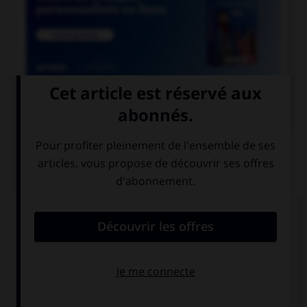

COURS DE FRANÇAIS
QUIZ
Parmi ces noms se finissant par le son [xion],
lequel est mal écrit ?
réflexion
détection