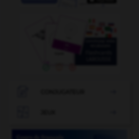

CONJUGATEUR


JEUX
