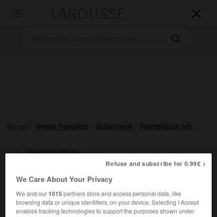
LAROUSSE

Toggle
navigation

Accueil
>
langue française
>
dictionnaire
>
hypergolique adj.
hypergolique

Refuse and subscribe for 0.99€ >
adjectif
We Care About Your Privacy
Se dit d'un diergol dont les deux constituants
We and our
1015
partners store and access personal data, like
s'enflamment spontanément au contact l'un de l'autre.
browsing data or unique identifiers, on your device. Selecting I Accept
enables tracking technologies to support the purposes shown under