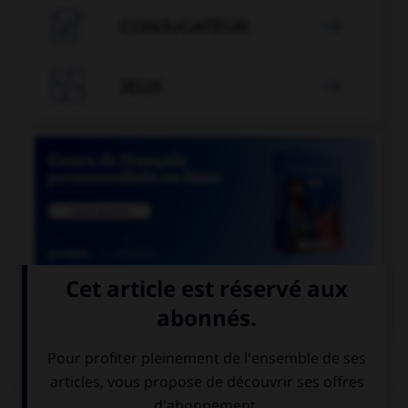

CONJUGATEUR


JEUX


COURS DE FRANÇAIS
QUIZ