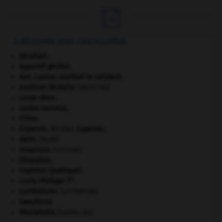

À DÉCOUVRIR DANS L'ENCYCLOPÉDIE
Abraham
.
appareil génital.
Ave, Caesar, morituri te salutant
.
avulsion dentaire
.
[MÉDECINE]
carpe diem
.
centre nerveux.
Chine
.
Copernic
.
Nicolas
Copernic
.
daim
.
[FAUNE]
invasions.
[HISTOIRE]
Jérusalem
.
l'opinion (publique).
er
Louis-Philippe I
.
surréalisme.
[LITTÉRATURE]
Swaziland
.
Westphalie
(traités de).