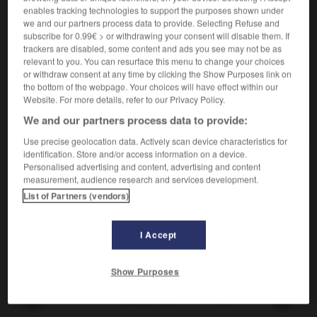
enables tracking technologies to support the purposes shown under
we and our partners process data to provide. Selecting Refuse and
VOUS CHERCHEZ PEUT-ÊTRE
subscribe for 0.99€ > or withdrawing your consent will disable them. If
trackers are disabled, some content and ads you see may not be as
relevant to you. You can resurface this menu to change your choices
hyperchrome adj.
or withdraw consent at any time by clicking the Show Purposes link on
S'est dit des globules contenant un excès
the bottom of the webpage. Your choices will have effect within our
d'hémoglobine.
Website. For more details, refer to our Privacy Policy.
We and our partners process data to provide:
Anémie hyperchrome
Use precise geolocation data. Actively scan device characteristics for
identification. Store and/or access information on a device.
Personalised advertising and content, advertising and content
measurement, audience research and services development.

EXPRESSIONS
List of Partners (vendors)
Anémie hyperchrome,
nom anciennement donné à des
anémies actuellement classées dans le cadre des
I Accept
anémies macrocytaires ou mégalocytaires.
Show Purposes
ercholestérolémie
-
hyperchrome
-
hyperchromie
-
h