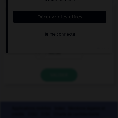
Lequel de ces mots ne doit pas prendre d'accent
circonflexe sur le « o » ?
enj…ler
caj…ler
enr…ler
VALIDER
Applications mobiles
Index
Mentions légales et
crédits
CGU
CGV
Charte de confidentialité