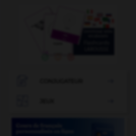

CONJUGATEUR


JEUX
