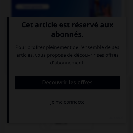

COURS DE FRANÇAIS
QUIZ
Un seul de ces mots prend deux « m ». Lequel ?
inde…e
néa…oins
dile…e