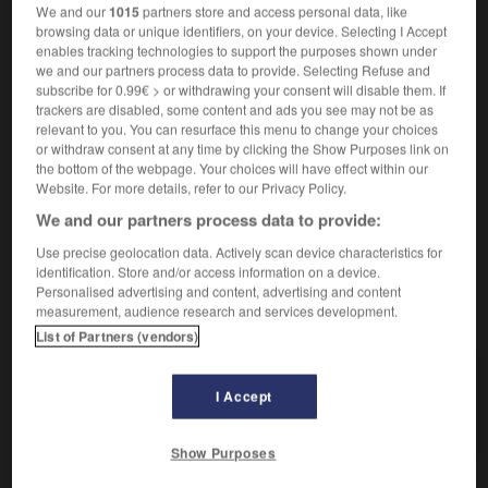
We and our
1015
partners store and access personal data, like
Synonymes :
browsing data or unique identifiers, on your device. Selecting I Accept
claquer des dents -
frémir
-
frissonner
enables tracking technologies to support the purposes shown under
we and our partners process data to provide. Selecting Refuse and
Trembler sous l'effet d'une vive émotion :
Grelotter de
2.
subscribe for 0.99€ > or withdrawing your consent will disable them. If
peur.
trackers are disabled, some content and ads you see may not be as
relevant to you. You can resurface this menu to change your choices
Littéraire.
Faire entendre un bruit de
grelots
:
Une
3.
or withdraw consent at any time by clicking the Show Purposes link on
sonnerie grelottait dans les couloirs du collège.
the bottom of the webpage. Your choices will have effect within our
Synonymes :
Website. For more details, refer to our Privacy Policy.
tinter - tintinnabuler
(littéraire)
We and our partners process data to provide:
Use precise geolocation data. Actively scan device characteristics for
identification. Store and/or access information on a device.
Personalised advertising and content, advertising and content
VOUS CHERCHEZ PEUT-ÊTRE
measurement, audience research and services development.
List of Partners (vendors)
grelotter v.i.
I Accept
Être agité de tremblements sous l'effet d'une très
vive sensation...
Show Purposes