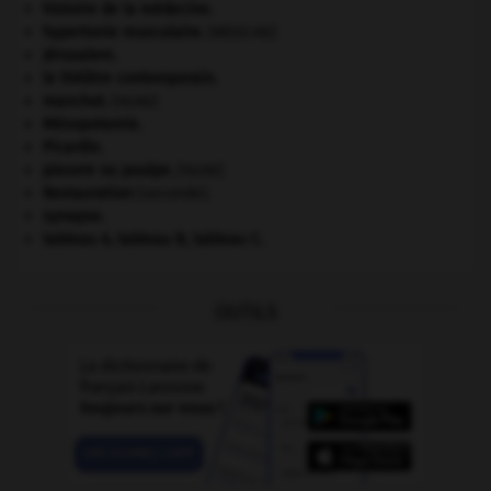
histoire de la médecine.
hypertonie musculaire
.
[MÉDECINE]
Jérusalem
.
le théâtre contemporain.
manchot
.
[FAUNE]
Mésopotamie
.
Picardie
.
pieuvre ou poulpe
.
[FAUNE]
Restauration
(seconde).
synapse.
tableau A, tableau B, tableau C.
OUTILS