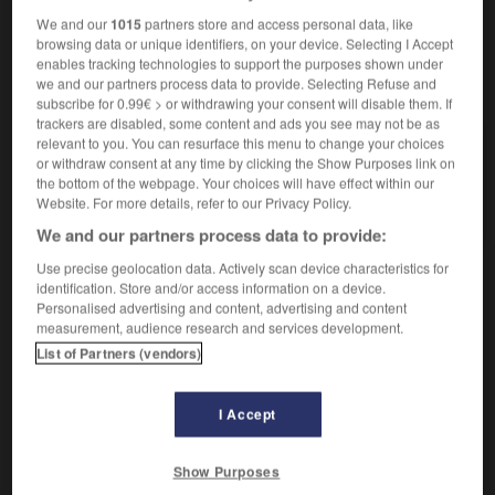
We and our
1015
partners store and access personal data, like
browsing data or unique identifiers, on your device. Selecting I Accept
enables tracking technologies to support the purposes shown under
we and our partners process data to provide. Selecting Refuse and
VOUS CHERCHEZ PEUT-ÊTRE
subscribe for 0.99€ > or withdrawing your consent will disable them. If
trackers are disabled, some content and ads you see may not be as
relevant to you. You can resurface this menu to change your choices
germanium n.m.
or withdraw consent at any time by clicking the Show Purposes link on
Métal rare, présentant des analogies avec le
the bottom of the webpage. Your choices will have effect within our
silicium et l'étain.
Website. For more details, refer to our Privacy Policy.
We and our partners process data to provide:
Use precise geolocation data. Actively scan device characteristics for
identification. Store and/or access information on a device.
Personalised advertising and content, advertising and content
ite
-
germanité
-
germanium
-
germanophile
-
ge
measurement, audience research and services development.
List of Partners (vendors)

I Accept
À DÉCOUVRIR DANS L'ENCYCLOPÉDIE
architecture.
.
[DOSSIER]
Show Purposes
cerf
.
[FAUNE]