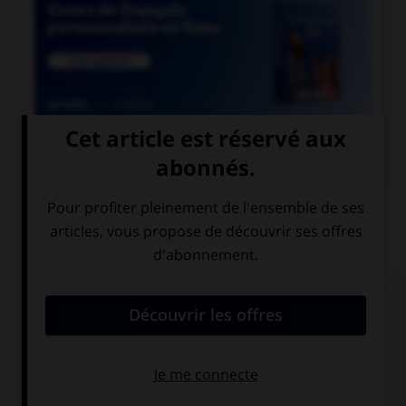

COURS DE FRANÇAIS
QUIZ
Un seul de ces trois mots n'a pas de lettre finale
muette. Lequel ?
blizzar…
cauchemar…