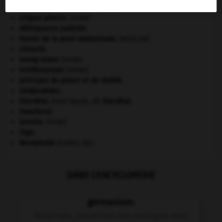
Crimée
(guerre de) [1854-1856].
criquet pélerin
.
[FAUNE]
délinquance juvénile.
hernie de la paroi abdominale
.
[MÉDECINE]
Lituanie
.
orang-outan
.
[FAUNE]
ornithorynque
.
[FAUNE]
principes de plaisir et de réalité.
Seldjoukides
.
Stendhal
.
Henri Beyle, dit
Stendhal
.
Swaziland
.
termite
.
[FAUNE]
Togo
.
Westphalie
(traités de).
DANS L'ENCYCLOPEDIE
germanium.
Métal rare, présentant des analogies avec