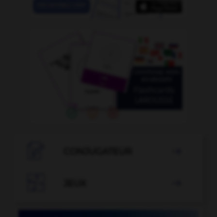

CONJUGATEUR


JEUX
