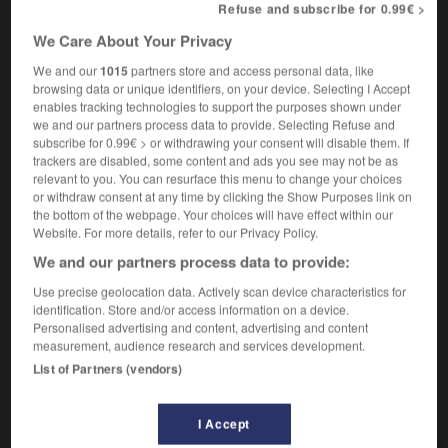
Refuse and subscribe for 0.99€ >
Littéraire
et
vieux.
Fanfaron, hâbleur, vantard :
Quelle
2.
humeur gasconne !
We Care About Your Privacy
Se dit de différentes races de chiens courants (
grands
3.
We and our
1015
partners store and access personal data, like
gascons saintongeois,
grands bleus de Gascogne
parmi
browsing data or unique identifiers, on your device. Selecting I Accept
les grands chiens courants français ;
petits gascons
enables tracking technologies to support the purposes shown under
we and our partners process data to provide. Selecting Refuse and
saintongeois,
petits bleus de Gascogne, griffons bleus
subscribe for 0.99€ > or withdrawing your consent will disable them. If
de Gascogne, bassets bleus de Gascogne
parmi les
trackers are disabled, some content and ads you see may not be as
chiens de lièvre et les bassets ;
anglo-gascons
relevant to you. You can resurface this menu to change your choices
saintongeois
parmi les chiens courants anglo-français).
or withdraw consent at any time by clicking the Show Purposes link on
the bottom of the webpage. Your choices will have effect within our
Website. For more details, refer to our Privacy Policy.
gascon

We and our partners process data to provide:
nom masculin
Use precise geolocation data. Actively scan device characteristics for
Dialecte de langue d'oc parlé au sud-ouest de la
identification. Store and/or access information on a device.
Garonne.
Personalised advertising and content, advertising and content
measurement, audience research and services development.
List of Partners (vendors)
VOUS CHERCHEZ PEUT-ÊTRE
I Accept