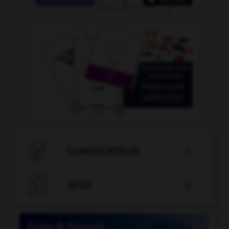

CONJUGATEUR


JEUX
