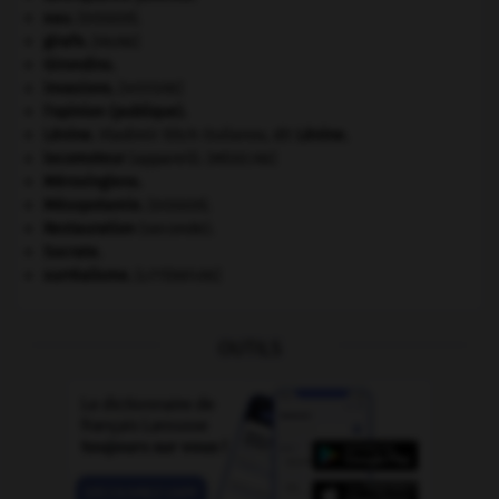
eau.
.
[DOSSIER]
girafe
.
[FAUNE]
Girondins
.
invasions.
[HISTOIRE]
l'opinion (publique).
Lénine
.
Vladimir Ilitch Oulianov, dit
Lénine
.
locomoteur
(appareil).
[MÉDECINE]
Mérovingiens
.
Mésopotamie
.
.
[DOSSIER]
Restauration
(seconde).
Socrate
.
surréalisme.
[LITTÉRATURE]
OUTILS