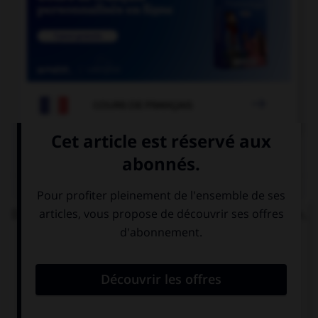

COURS DE FRANÇAIS
QUIZ
Dans la locution « du gibier à [plume] et à [poil] »,
faut-il écrire les mots « plume » et « poil » au
singulier ou au pluriel ?
au singulier
« plume » au
singulier, « poil »