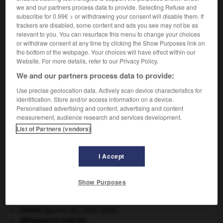
we and our partners process data to provide. Selecting Refuse and
subscribe for 0.99€ > or withdrawing your consent will disable them. If
VOUS CHERCHEZ PEUT-ÊTRE
trackers are disabled, some content and ads you see may not be as
relevant to you. You can resurface this menu to change your choices
or withdraw consent at any time by clicking the Show Purposes link on
gélisol n.m.
the bottom of the webpage. Your choices will have effect within our
Sol soumis au gel, constitué d'un mollisol en
Website. For more details, refer to our Privacy Policy.
surface et...
We and our partners process data to provide:
Use precise geolocation data. Actively scan device characteristics for
identification. Store and/or access information on a device.
Personalised advertising and content, advertising and content
measurement, audience research and services development.
lineau
-
gélinotte
-
gélisol
-
géliturbation
-
gélivi
List of Partners (vendors)

I Accept
À DÉCOUVRIR DANS L'ENCYCLOPÉDIE
Show Purposes
agence de presse.
avulsion dentaire
.
[MÉDECINE]
Crimée
(guerre de) [1854-1856].
délinquance juvénile.