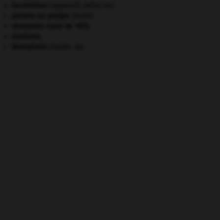
locomoteur
(appareil).
[MÉDECINE]
pieuvre ou poulpe
.
[FAUNE]
révolution russe de 1905
.
sionisme.
Westphalie
(traités de).