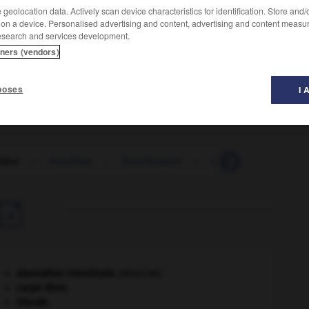
geolocation data. Actively scan device characteristics for identification. Store and
 on a device. Personalised advertising and content, advertising and content measu
esearch and services development.
tners (vendors)
 le 18 ou 19 août et finissant le 16 ou 17 septembre.
poses
I 
tidor
-
fructifère
-
fructification
-
fructifier
-
fruct

absorption intestinale
.
[MÉDECINE]
carpe diem
.
Irlande
.