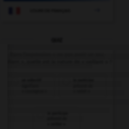

COURS DE FRANÇAIS
QUIZ
Dans l'expression « ne pas avoir un sou
vaillant », quelle est la nature de « vaillant » ?
un adjectif
le participe
signifiant
présent de
« courageux »
« valoir »
le participe
présent de
« veiller »