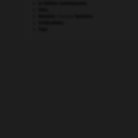
le théâtre contemporain.
ONU
.
Rabelais
.
François
Rabelais
.
Seldjoukides
.
Togo
.