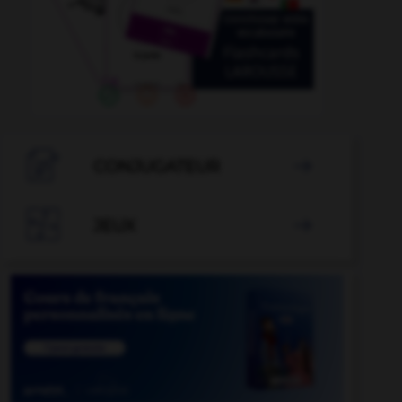

CONJUGATEUR


JEUX
