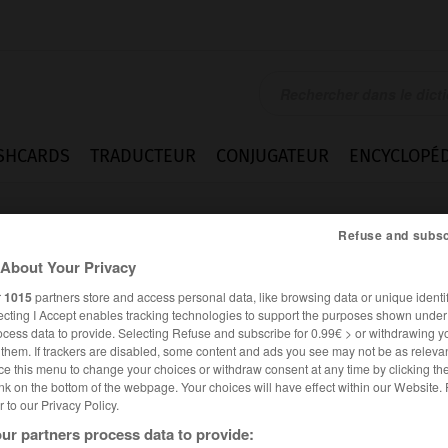
SHCARDS
TRADUCTEUR
CONJUGATEUR
ENCYCLOPÉD
Refuse and subsc
About Your Privacy
r
1015
partners store and access personal data, like browsing data or unique identif
ecting I Accept enables tracking technologies to support the purposes shown unde
ocess data to provide. Selecting Refuse and subscribe for 0.99€ > or withdrawing y
e them. If trackers are disabled, some content and ads you see may not be as relevan
ce this menu to change your choices or withdraw consent at any time by clicking t
nk on the bottom of the webpage. Your choices will have effect within our Website.
er to our Privacy Policy.
ur partners process data to provide: