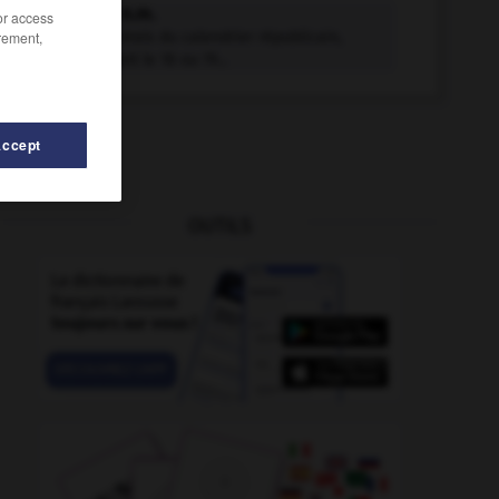
fructidor n.m.
/or access
rement,
Douzième mois du calendrier républicain,
commençant le 18 ou 19...
Accept
OUTILS
ose
-
fructueusement
-
froufroutement
-
froufrouter