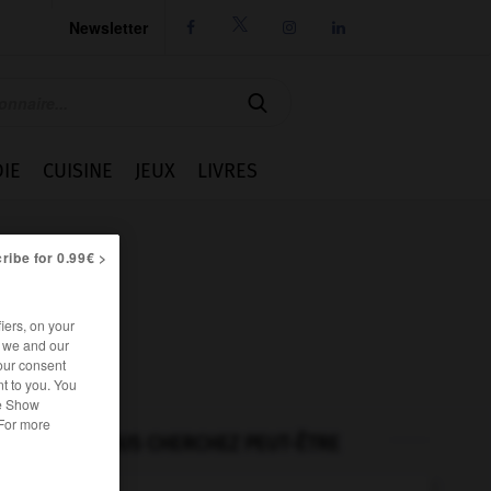
Newsletter




IE
CUISINE
JEUX
LIVRES
ribe for 0.99€ >
iers, on your
r we and our
our consent
t to you. You
he Show
 For more
VOUS CHERCHEZ PEUT-ÊTRE