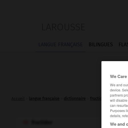
LAROUSSE
LANGUE FRANÇAISE
BILINGUES
FLA
We Care 
We and ou
device. Sel
partners pr
Accueil
>
langue française
>
dictionnaire
>
fructidor n.m.
will disabl
can resurfa
Purposes li
details, ref
fructidor

We and o