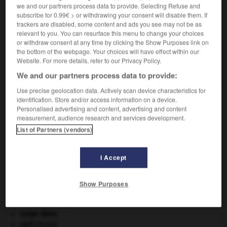
we and our partners process data to provide. Selecting Refuse and
subscribe for 0.99€ > or withdrawing your consent will disable them. If
VOUS CHERCHEZ PEUT-ÊTRE
trackers are disabled, some content and ads you see may not be as
relevant to you. You can resurface this menu to change your choices
or withdraw consent at any time by clicking the Show Purposes link on
freudien adj. et n.
the bottom of the webpage. Your choices will have effect within our
Relatif à S. Freud et au freudisme ; partisan du
Website. For more details, refer to our Privacy Policy.
freudisme.
We and our partners process data to provide:
Use precise geolocation data. Actively scan device characteristics for
identification. Store and/or access information on a device.
Personalised advertising and content, advertising and content
measurement, audience research and services development.
tte-écrou
-
fretter
-
freudien
-
freudisme
-
freudo-
List of Partners (vendors)

I Accept
À DÉCOUVRIR DANS L'ENCYCLOPÉDIE
Show Purposes
Ave, Caesar, morituri te salutant
.
avulsion dentaire
.
[MÉDECINE]
carpe diem
.
cerf
.
[FAUNE]