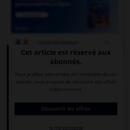

COURS DE FRANÇAIS
QUIZ
« La Révolution française a débuté en 1789. » Si
vous écrivez « 1789 » en toutes lettres, à quel(s)
élément(s) mettez-vous un « s » ?
à «cent» mais
à «vingt» mais
pas à «vingt»
pas à «cent»