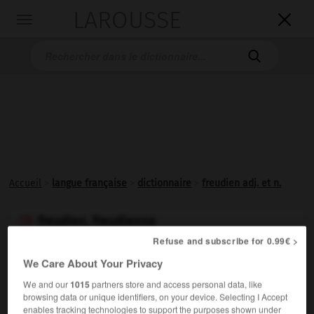
LAROUSSE

Toggle
navigation

Accueil
>
langue française
>
dictionnaire
>
freudien adj. et n.
freudien, freudienne

adjectif et nom
Refuse and subscribe for 0.99€ >
We Care About Your Privacy
Relatif à S. Freud et au freudisme ; partisan du
freudisme.
We and our
1015
partners store and access personal data, like
browsing data or unique identifiers, on your device. Selecting I Accept
enables tracking technologies to support the purposes shown under