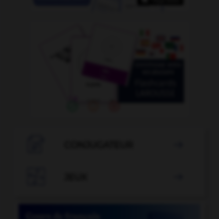

CONJUGATEUR


JEUX
