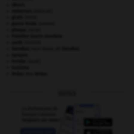
désert.
embarrure
.
[MÉDECINE]
girafe
.
[FAUNE]
guerre froide
.
.
[DOSSIER]
phoque
.
[FAUNE]
Première Guerre mondiale
.
santé.
.
[DOSSIER]
Stendhal
.
Henri Beyle, dit
Stendhal
.
synapse.
termite
.
[FAUNE]
tourisme.
Weber
.
Max
Weber
.
OUTILS