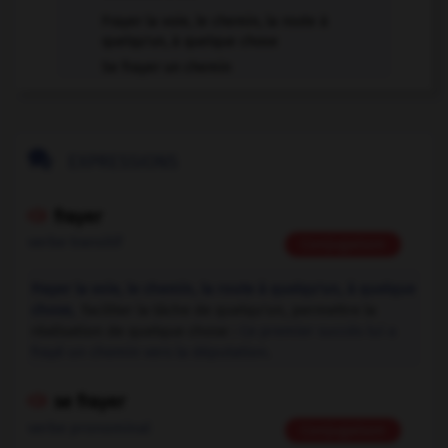
Frayer la voie, le chemin, la route à
quelqu'un, à quelque chose
Se frayer un chemin

EXPRESSIONS
frayer

verbe transitif
Conjugaison
Frayer la voie, le chemin, la route à quelqu'un, à quelque
chose,
faciliter la tâche de quelqu'un, permettre la
réalisation de quelque chose :
Ce premier succès lui a
frayé un chemin vers la députation.
se frayer

verbe pronominal
Conjugaison