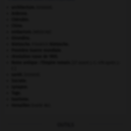
architecture.
.
[DOSSIER]
Ardenne
.
Chérubin
.
Chine
.
embarrure
.
[MÉDECINE]
Girondins
.
Nietzsche
.
Friedrich
Nietzsche
.
Première Guerre mondiale
.
révolution russe de 1905
.
Rome antique : l'Empire romain
.
[27 avant J.-C.-476 après J.-
C.]
santé.
.
[DOSSIER]
Socrate
.
synapse.
Togo
.
tourisme.
Versailles
(traité de).
OUTILS