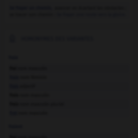
Se frayer un chemin,
avancer en écartant les obstacles ;
se tracer son chemin :
Se frayer une route vers la gloire.

HOMONYMES DES VARIANTES
fraie
frai
nom masculin
fraie
nom féminin
frais
adjectif
frais
nom masculin
frais
nom masculin pluriel
fret
nom masculin
fraient
frai
nom masculin