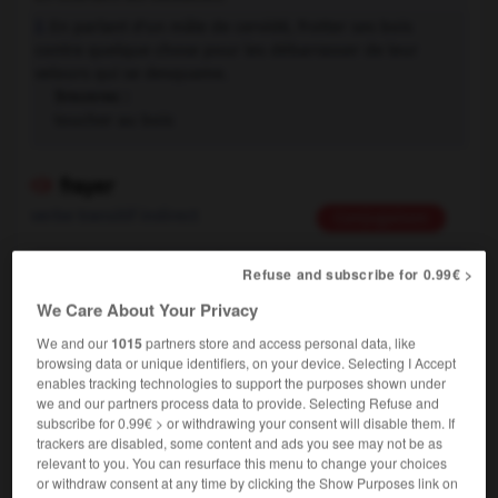
En parlant d'un mâle de cervidé, frotter ses bois
2.
contre quelque chose pour les débarrasser de leur
velours qui se desquame.
Synonyme :
toucher au bois
frayer

verbe transitif indirect
Conjugaison
Littéraire.
Avoir des relations suivies avec quelqu'un, le
Refuse and subscribe for 0.99€ >
fréquenter :
Il restait seul, ne frayant avec personne.
We Care About Your Privacy
Synonymes :
fréquenter - voisiner
We and our
1015
partners store and access personal data, like
browsing data or unique identifiers, on your device. Selecting I Accept
enables tracking technologies to support the purposes shown under
frayer

we and our partners process data to provide. Selecting Refuse and
subscribe for 0.99€ > or withdrawing your consent will disable them. If
verbe intransitif
Conjugaison
trackers are disabled, some content and ads you see may not be as
relevant to you. You can resurface this menu to change your choices
En parlant du poisson femelle, déposer ses ovocytes
1.
or withdraw consent at any time by clicking the Show Purposes link on
et, en parlant du mâle, les arroser de laitance pour les