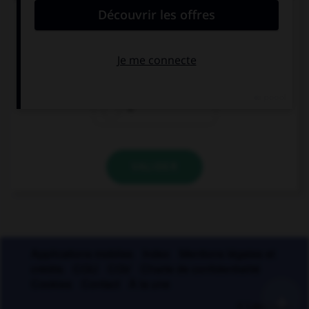
Combien y a-t-il de graphies du son [foi] ?
2
3
4
VALIDER
Applications mobiles
Index
Mentions légales et
crédits
CGU
CGV
Charte de confidentialité
Cookies
Contact
À la une
+
© Larousse