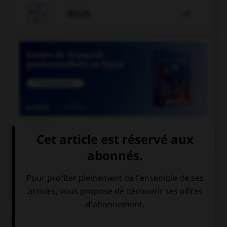

JEUX


COURS DE FRANÇAIS
QUIZ
« Ma [foi], c'est la dernière [foi] que je vends du
[foi] dans la ville de [foi] » (comptine enfantine).