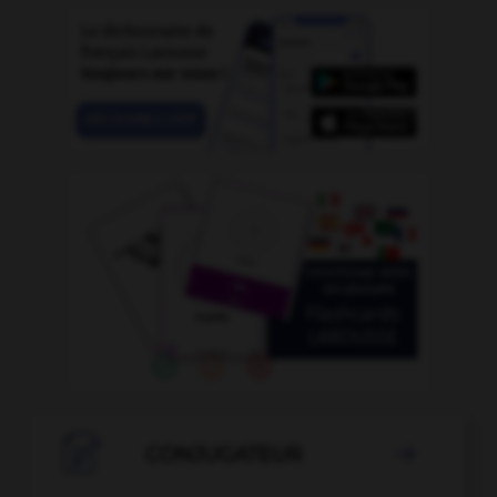

CONJUGATEUR
