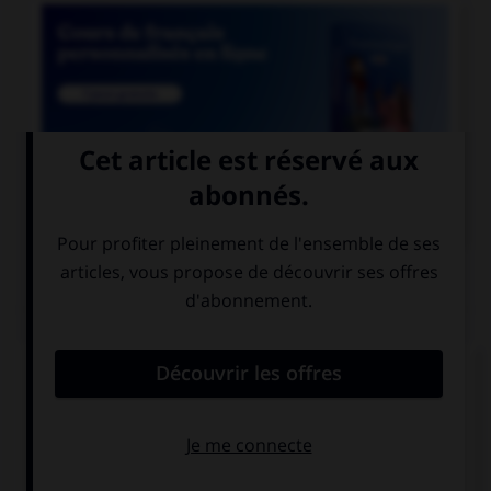

COURS DE FRANÇAIS
QUIZ
Athéna était surnommée «la déesse...»
aux yeux pairs
aux yeux pers