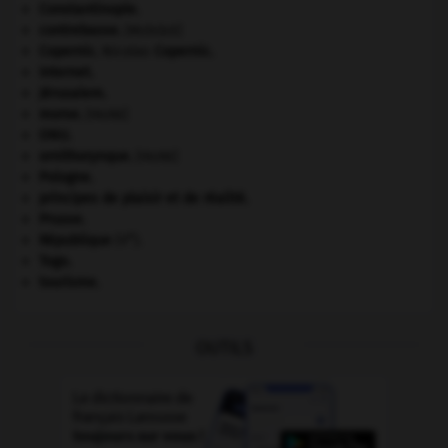
Constantinople
.
contrebasse
.
[MUSIQUE]
Copernic
.
Nicolas
Copernic
.
Internet
.
Jérusalem
.
morse
.
[FAUNE]
ONU
.
ornithorynque
.
[FAUNE]
Pologne
.
principes de plaisir et de réalité.
Prusse
.
e
République
(V
).
Togo
.
tourisme.
OUTILS