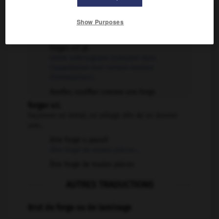
forge n.f.
Show Purposes
Technique artisanale utilisant la chauffe (à l'aide
d'un four) et le martelage du...
forges n.f. pl.
Usine sidérurgique (subsiste dans
l'appellation d'un certain nombre
d'entreprises).
Ronfler, souffler comme une forge
forger v.t.
Façonner un métal, un alliage afin de lui donner
une...
être forgé v. passif
Être forgé de toutes pièces...
Être forgé de toutes pièces
AUTRES TRADUCTIONS
Brut de forge ou de laminage