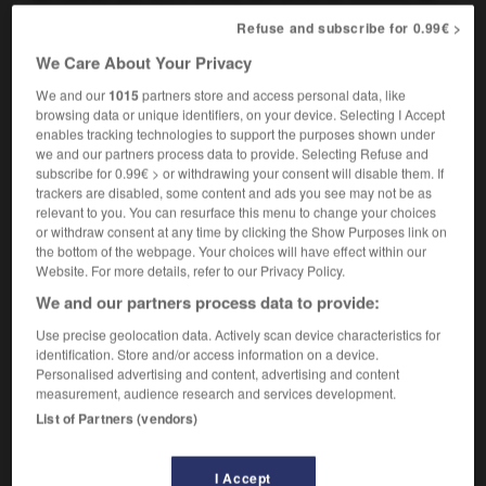
sabre, de poignard, etc.
Refuse and subscribe for 0.99€ >
Atelier où s'effectue ce travail.
2.
We Care About Your Privacy
Autrefois, entreprise produisant du fer, de l'acier à
3.
We and our
1015
partners store and access personal data, like
partir du minerai ou de la fonte.
browsing data or unique identifiers, on your device. Selecting I Accept
enables tracking technologies to support the purposes shown under
Foyer artisanal où l'on chauffe le métal avant
4.
we and our partners process data to provide. Selecting Refuse and
forgeage.
subscribe for 0.99€ > or withdrawing your consent will disable them. If
Atelier de forgeage comportant principalement des
5.
trackers are disabled, some content and ads you see may not be as
relevant to you. You can resurface this menu to change your choices
fours et des machines de déformation plastique.
or withdraw consent at any time by clicking the Show Purposes link on
the bottom of the webpage. Your choices will have effect within our
forges

Website. For more details, refer to our Privacy Policy.
nom féminin pluriel
We and our partners process data to provide:
Use precise geolocation data. Actively scan device characteristics for
Usine sidérurgique (subsiste dans l'appellation d'un
identification. Store and/or access information on a device.
certain nombre d'entreprises).
Personalised advertising and content, advertising and content
measurement, audience research and services development.
List of Partners (vendors)
VOUS CHERCHEZ PEUT-ÊTRE
I Accept