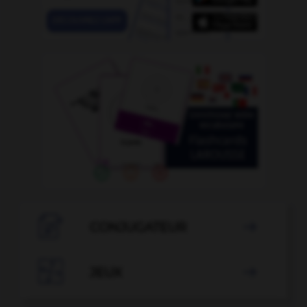

CONJUGATEUR


JEUX
