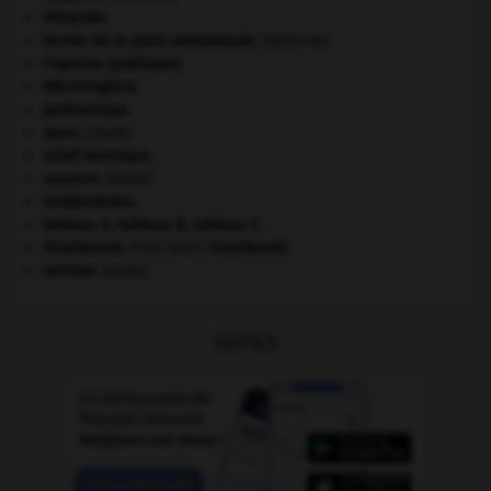
Héraclès
.
hernie de la paroi abdominale
.
[MÉDECINE]
l'opinion (publique).
Mérovingiens
.
paléozoïque.
paon
.
[FAUNE]
relief karstique.
saumon
.
[FAUNE]
Seldjoukides
.
tableau A, tableau B, tableau C.
Tchaïkovski
.
Piotr Ilitch
Tchaïkovski
.
termite
.
[FAUNE]
OUTILS