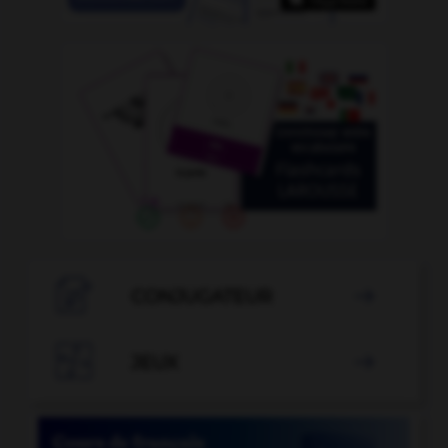

CONJUGATEUR


JEUX
