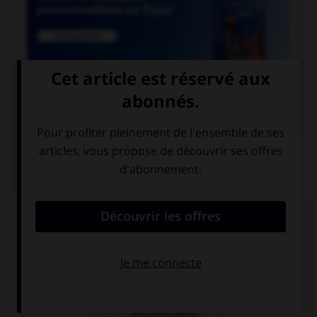

COURS DE FRANÇAIS
QUIZ
Athéna était surnommée «la déesse...»
aux yeux pairs
aux yeux pers
aux yeux pères