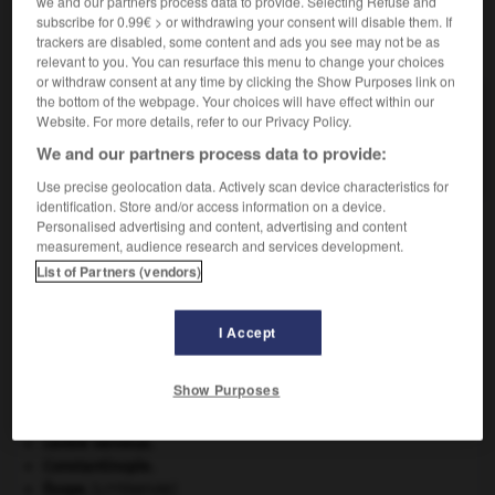
we and our partners process data to provide. Selecting Refuse and
subscribe for 0.99€ > or withdrawing your consent will disable them. If
trackers are disabled, some content and ads you see may not be as
VOUS CHERCHEZ PEUT-ÊTRE
relevant to you. You can resurface this menu to change your choices
or withdraw consent at any time by clicking the Show Purposes link on
the bottom of the webpage. Your choices will have effect within our
fonctionnariser v.t.
Website. For more details, refer to our Privacy Policy.
Intégrer un organisme, une entreprise à la fonction
We and our partners process data to provide:
publique ; transformer quelqu'un en...
Use precise geolocation data. Actively scan device characteristics for
identification. Store and/or access information on a device.
Personalised advertising and content, advertising and content
measurement, audience research and services development.
onctionnarisation
-
fonctionnariser
-
fonctionnarisme
-
List of Partners (vendors)

I Accept
À DÉCOUVRIR DANS L'ENCYCLOPÉDIE
Show Purposes
agence de presse.
centre nerveux.
Constantinople
.
Ésope
.
[LITTÉRATURE]