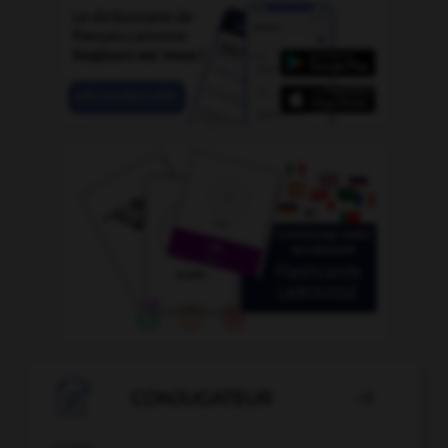

CONJUGATEUR
