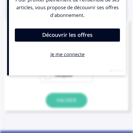
QUIZ
Si l'on veut parler de la nation des Francs
pendant le règne de Clovis, dit-on « nation… » :
franque
franche
française
VALIDER