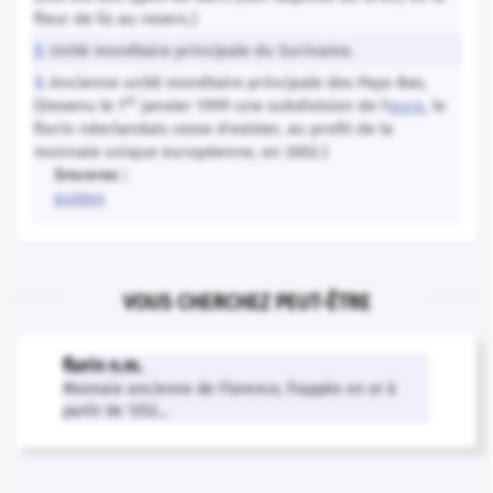
fleur de lis au revers.)
Unité monétaire principale du Suriname.
2.
Ancienne unité monétaire principale des Pays-Bas.
3.
er
(Devenu le 1
janvier 1999 une subdivision de l'
euro
, le
florin néerlandais cesse d'exister, au profit de la
monnaie unique européenne, en 2002.)
Synonyme :
gulden
VOUS CHERCHEZ PEUT-ÊTRE
florin n.m.
Monnaie ancienne de Florence, frappée en or à
partir de 1252...