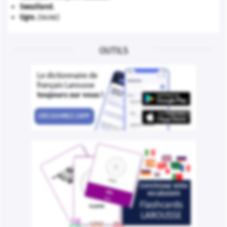
Swaziland
.
tigre
.
[FAUNE]
OUTILS