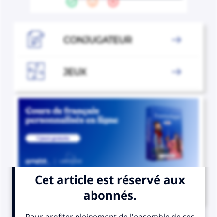

CONJUGATEUR


JEUX


COURS DE FRANÇAIS