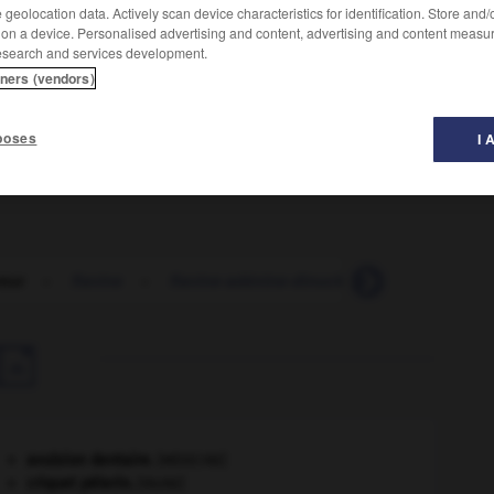
geolocation data. Actively scan device characteristics for identification. Store and
 on a device. Personalised advertising and content, advertising and content measu
esearch and services development.
tners (vendors)
iles ressenties lors de la dégustation d'un produit
poses
I 
veur
-
flavine
-
flavine-adénine-dinucléotide
-
flavoba

avulsion dentaire
.
[MÉDECINE]
criquet pélerin
.
[FAUNE]