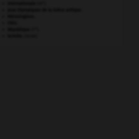
e
Internationale
(III
).
Jeux Olympiques de la Grèce antique
.
Mérovingiens
.
ONU
.
re
République
(I
).
termite
.
[FAUNE]