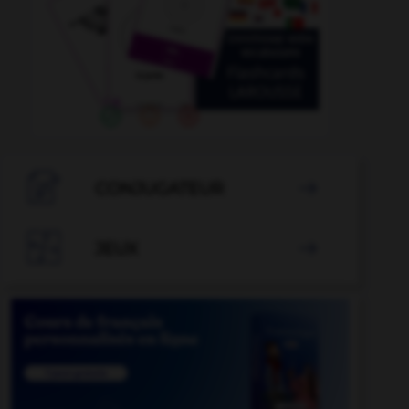

CONJUGATEUR


JEUX
