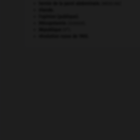
hernie de la paroi abdominale
.
[MÉDECINE]
Irlande
.
l'opinion (publique).
Mésopotamie
.
.
[DOSSIER]
e
République
(V
).
révolution russe de 1905
.