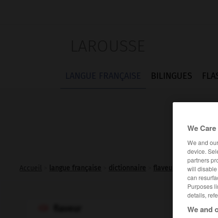
LAROUSSE
LANGUE FRANÇAISE
BILINGUES
FLA
We Care 
We and ou
device. Sel
partners pr
Accueil
>
langue française
>
dictionnaire
>
flaveur n.f.
will disabl
can resurfa
Purposes li
details, ref
flaveur
We and o
