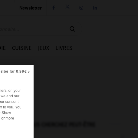
Newsletter




IE
CUISINE
JEUX
LIVRES
ribe for 0.99€ >
iers, on your
r we and our
our consent
t to you. You
he Show
 For more
VOUS CHERCHEZ PEUT-ÊTRE