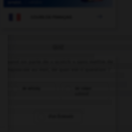

COURS DE FRANÇAIS
QUIZ
Quand on parle de « scotch » sans mettre de
majuscule au mot, de quoi est-il question ?
de whisky
de ruban
adhésif
d'un Écossais