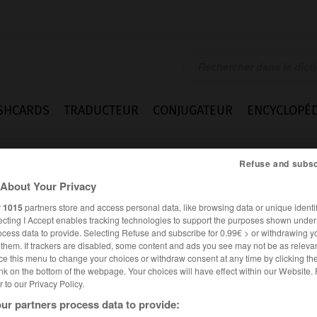
SHCARDS
TRADUCTEUR
CONJUGATEUR
ENCYCLOPÉD
Refuse and subsc
About Your Privacy
r
1015
partners store and access personal data, like browsing data or unique identif
ecting I Accept enables tracking technologies to support the purposes shown unde
ocess data to provide. Selecting Refuse and subscribe for 0.99€ > or withdrawing y
e them. If trackers are disabled, some content and ads you see may not be as relevan
ce this menu to change your choices or withdraw consent at any time by clicking t
nk on the bottom of the webpage. Your choices will have effect within our Website.
er to our Privacy Policy.
ur partners process data to provide: