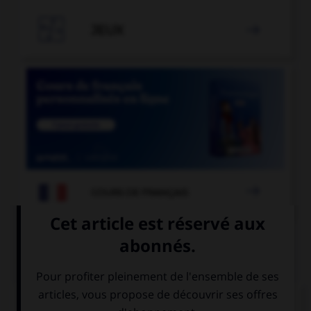

JEUX


COURS DE FRANÇAIS
QUIZ
Dans laquelle de ces phrases le mot « midi »