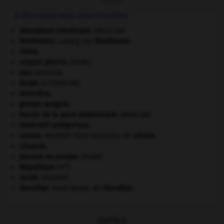
À DÉCOUVRIR DANS L'ENCYCLOPÉDIE
absorption intestinale
.
[MÉDECINE]
Beethoven
.
Ludwig van
Beethoven
.
Chine
.
criquet pélerin
.
[FAUNE]
eau.
.
[DOSSIER]
Ésope
.
[LITTÉRATURE]
Girondins
.
groupe sanguin.
hernie de la paroi abdominale
.
[MÉDECINE]
impératif catégorique.
Lénine
.
Vladimir Ilitch Oulianov, dit
Lénine
.
Lituanie
.
pieuvre ou poulpe
.
[FAUNE]
e
République
(V
).
santé.
.
[DOSSIER]
Stendhal
.
Henri Beyle, dit
Stendhal
.
OUTILS