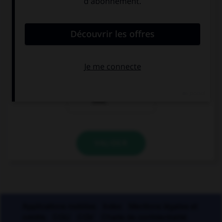
devrait-il porter une majuscule ?
Nice est dans le
nous partons
midi de la
nous installer
France.
dans le midi.
il est bientôt
midi.
VALIDER
Applications mobiles
Index
Mentions légales et
crédits
CGU
CGV
Charte de confidentialité