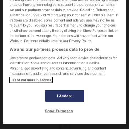
enables tracking technologies to support the purposes shown under
Se dit d'un groupe de langues appartenant à la famille
we and our partners process data to provide. Selecting Refuse and
ouralienne et constitué d'une part du groupe finnique
subscribe for 0.99€ > or withdrawing your consent will disable them. If
(finnois, lapon, etc.), d'autre part du groupe ougrien
trackers are disabled, some content and ads you see may not be as
(hongrois, vogoule, ostyak).
relevant to you. You can resurface this menu to change your choices
or withdraw consent at any time by clicking the Show Purposes link on
the bottom of the webpage. Your choices will have effect within our
Website. For more details, refer to our Privacy Policy.
VOUS CHERCHEZ PEUT-ÊTRE
We and our partners process data to provide:
Use precise geolocation data. Actively scan device characteristics for
identification. Store and/or access information on a device.
finno-ougrien adj.
Personalised advertising and content, advertising and content
Se dit d'un groupe de langues appartenant à la
measurement, audience research and services development.
famille ouralienne...
List of Partners (vendors)
I Accept
nique
-
finnois
-
finno-ougrien
-
finot
-
finsenthér
Show Purposes
