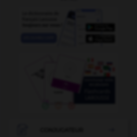

CONJUGATEUR
