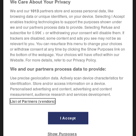
We Care About Your Privacy
les radiations ultraviolettes.
We and our
1013
partners store and access personal data, like
browsing data or unique identifiers, on your device. Selecting I Accept
enables tracking technologies to support the purposes shown under
VOUS CHERCHEZ PEUT-ÊTRE
we and our partners process data to provide. Selecting Refuse and
subscribe for 0.99€ > or withdrawing your consent will disable them. If
trackers are disabled, some content and ads you see may not be as
relevant to you. You can resurface this menu to change your choices
filtrant adj.
or withdraw consent at any time by clicking the Show Purposes link on
Se dit d'un matériau, d'un dispositif qui opère une
the bottom of the webpage. Your choices will have effect within our
filtration.
Website. For more details, refer to our Privacy Policy.
Verre filtrant
We and our partners process data to provide:
Virus filtrant
Use precise geolocation data. Actively scan device characteristics for
filtrer v.t.
identification. Store and/or access information on a device.
Personalised advertising and content, advertising and content
Faire passer un liquide, une matière, un gaz à
measurement, audience research and services development.
travers...
List of Partners (vendors)
I Accept

EXPRESSIONS
Show Purposes