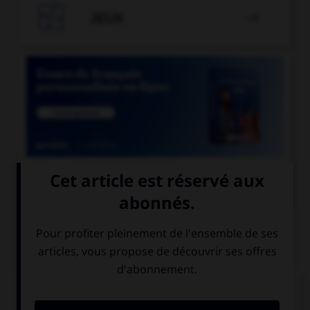

JEUX


COURS DE FRANÇAIS
QUIZ
Comment s'accorde l'adjectif « chic » ?