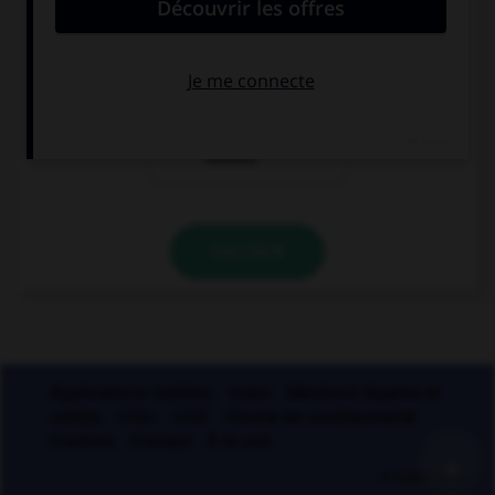
en genre mais
en nombre mais
pas en nombre
pas en genre
en genre et en
nombre
VALIDER
Applications mobiles
Index
Mentions légales et
crédits
CGU
CGV
Charte de confidentialité
Cookies
Contact
À la une
+
© Larousse