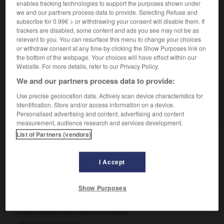
poussières peu adhérentes. (Le farinage résulte de
enables tracking technologies to support the purposes shown under
we and our partners process data to provide. Selecting Refuse and
l'action conjuguée de l'oxygène de l'air, de l'eau de pluie
subscribe for 0.99€ > or withdrawing your consent will disable them. If
et de la lumière du soleil.)
trackers are disabled, some content and ads you see may not be as
relevant to you. You can resurface this menu to change your choices
or withdraw consent at any time by clicking the Show Purposes link on
the bottom of the webpage. Your choices will have effect within our
VOUS CHERCHEZ PEUT-ÊTRE
Website. For more details, refer to our Privacy Policy.
We and our partners process data to provide:
farinage n.m.
Use precise geolocation data. Actively scan device characteristics for
identification. Store and/or access information on a device.
Action de fariner un aliment.
Personalised advertising and content, advertising and content
measurement, audience research and services development.
List of Partners (vendors)
farillon
-
farinacé
-
farinage
-
farine
-
fariner
-
I Accept

Show Purposes
À DÉCOUVRIR DANS L'ENCYCLOPÉDIE