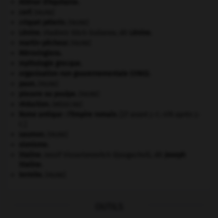
Aliénor d'Aquitaine
.
cerf
.
[FAUNE]
criquet pélerin
.
[FAUNE]
Lénine
.
Vladimir Ilitch Oulianov, dit
Lénine
.
martin-pêcheur
.
[FAUNE]
Mérovingiens
.
mythologie grecque.
organisation non gouvernementale (ONG).
paon
.
[FAUNE]
pieuvre ou poulpe
.
[FAUNE]
réduction
.
[MÉDECINE]
Rome antique : l'Empire romain
.
[27 avant J.-C.-476 après J.-
C.]
saumon
.
[FAUNE]
sionisme.
Staline
.
Iossif Vissarionovitch Djougachvili, dit
Joseph
Staline
.
termite
.
[FAUNE]
OUTILS