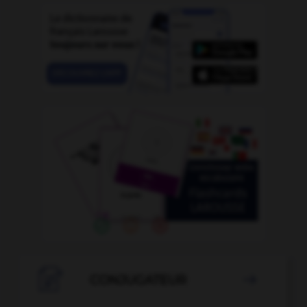

CONJUGATEUR
